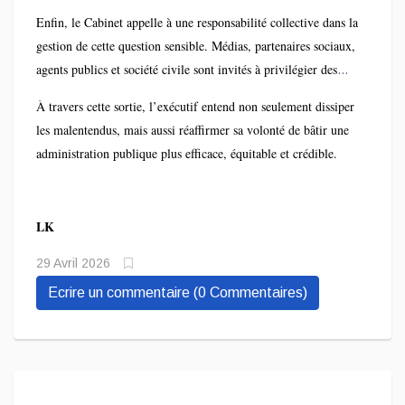
recrutements, une meilleure gestion des carrières,
Enfin, le Cabinet appelle à une responsabilité collective dans la
l’amélioration des conditions socioprofessionnelles, ainsi que
gestion de cette question sensible. Médias, partenaires sociaux,
la promotion de l’égalité des chances, y compris pour les
agents publics et société civile sont invités à privilégier des
personnes vivant avec handicap. Le gouvernement entend
informations vérifiées et à accompagner les réformes en cours
également renforcer les mécanismes de retraite et former une
À travers cette sortie, l’exécutif entend non seulement dissiper
dans un esprit constructif.
nouvelle élite administrative fondée sur la compétence,
les malentendus, mais aussi réaffirmer sa volonté de bâtir une
l’intégrité et le patriotisme.
administration publique plus efficace, équitable et crédible.
LK
29 Avril 2026
Ecrire un commentaire (0 Commentaires)