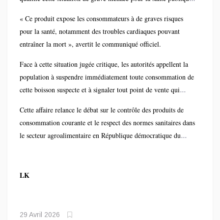
Power Plus » et « Mutu Rouge », sans aucune mention sur
Les autorités alertent sur des risques sérieux, notamment des
l’étiquetage.
« Ce produit expose les consommateurs à de graves risques
complications cardiovasculaires pouvant conduire au décès des
pour la santé, notamment des troubles cardiaques pouvant
consommateurs.
entraîner la mort », avertit le communiqué officiel.
Face à cette situation jugée critique, les autorités appellent la
population à suspendre immédiatement toute consommation de
cette boisson suspecte et à signaler tout point de vente qui
continuerait à la commercialiser.
Cette affaire relance le débat sur le contrôle des produits de
consommation courante et le respect des normes sanitaires dans
le secteur agroalimentaire en République démocratique du
Congo.
LK
29 Avril 2026