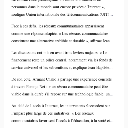
Internet Society, les participants ont exploré des pistes
personnes dans le monde sont encore privées d’Internet »,
concrètes pour élargir l’accès à Internet en République
souligne Union internationale des télécommunications (UIT).
démocratique du Congo.
En Afrique, « moins d’un quart de la population rurale est
Face à ces défis, les réseaux communautaires apparaissent
connectée », selon la même source. Pour Jean-Baptiste
comme une réponse adaptée. « Les réseaux communautaires
Millogo, « l’immensité du territoire congolais et les défis
constituent une alternative crédible et durable », affirme Jean-
sécuritaires accentuent la fracture numérique ».
Baptiste Millogo. « Ils sont conçus, déployés et gérés par les
Les discussions ont mis en avant trois leviers majeurs. « Le
communautés elles-mêmes, en fonction de leurs besoins réels
financement reste un pilier central, notamment via les fonds de
», ajoute-t-il, insistant sur leur caractère inclusif.
service universel et les subventions », explique Jean-Baptiste
Millogo. Il poursuit : « un cadre réglementaire plus souple,
De son côté, Armant Chako a partagé une expérience concrète
avec des licences adaptées, est indispensable pour encourager
à travers Pamoja Net : « un réseau communautaire peut être
ces initiatives ». Enfin, « l’accès au spectre doit être facilité,
viable dans la durée s’il repose sur une technologie fiable, une
notamment à travers les bandes Wi-Fi libres et le partage
gestion structurée et un financement continu ». Elle souligne
dynamique », précise-t-il.
Au-delà de l’accès à Internet, les intervenants s’accordent sur
également que « la combinaison des contributions locales et
l’impact plus large de ces initiatives. « Les réseaux
des appuis extérieurs est essentielle pour garantir la pérennité
communautaires favorisent l’accès à l’éducation, à la santé et à
du modèle ».
l’information », rappelle Armant Chako. Pour elle, « ils