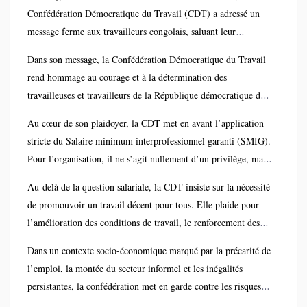
Confédération Démocratique du Travail (CDT) a adressé un
message ferme aux travailleurs congolais, saluant leur
résilience tout en réaffirmant ses revendications prioritaires en
Dans son message, la Confédération Démocratique du Travail
matière de justice sociale.
rend hommage au courage et à la détermination des
travailleuses et travailleurs de la République démocratique du
Congo, qu’elle considère comme le socle du développement
Au cœur de son plaidoyer, la CDT met en avant l’application
national. « Vous êtes le moteur de notre nation », souligne la
stricte du Salaire minimum interprofessionnel garanti (SMIG).
CDT, insistant sur le rôle central de la classe laborieuse dans la
Pour l’organisation, il ne s’agit nullement d’un privilège, mais
dynamique économique et sociale du pays.
d’un droit fondamental consacré par la loi. Elle déplore que
Au-delà de la question salariale, la CDT insiste sur la nécessité
cette mesure reste encore faiblement appliquée dans plusieurs
de promouvoir un travail décent pour tous. Elle plaide pour
secteurs, privant ainsi de nombreux travailleurs d’un revenu
l’amélioration des conditions de travail, le renforcement des
décent. La CDT appelle dès lors les autorités compétentes à
mécanismes de sécurité sociale et le respect des droits
veiller au respect effectif de cette disposition sur toute
Dans un contexte socio-économique marqué par la précarité de
fondamentaux des travailleurs, notamment la liberté syndicale
l’étendue du territoire national.
l’emploi, la montée du secteur informel et les inégalités
et la protection contre les abus. « Le travail décent est une
persistantes, la confédération met en garde contre les risques
question de dignité et une garantie pour l’avenir », martèle-t-
d’une dégradation continue des conditions de vie des