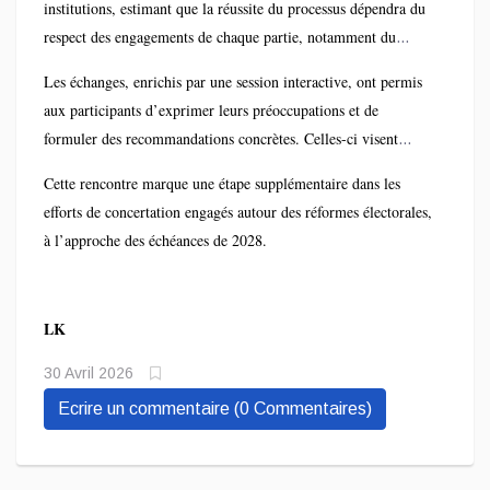
institutions, estimant que la réussite du processus dépendra du
demeure, a-t-il indiqué, le cadre de référence pour
respect des engagements de chaque partie, notamment du
l’organisation des scrutins, en dépit de certains retards
gouvernement.
enregistrés.
Les échanges, enrichis par une session interactive, ont permis
aux participants d’exprimer leurs préoccupations et de
formuler des recommandations concrètes. Celles-ci visent
principalement à renforcer l’inclusivité, la transparence et la
Cette rencontre marque une étape supplémentaire dans les
crédibilité du cadre électoral en République démocratique du
efforts de concertation engagés autour des réformes électorales,
Congo.
à l’approche des échéances de 2028.
LK
30 Avril 2026
Ecrire un commentaire (0 Commentaires)