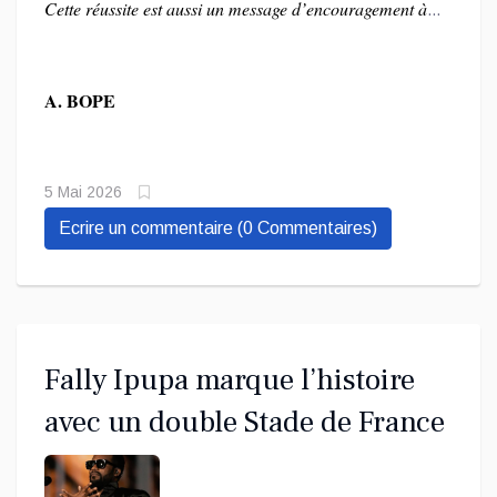
Cette réussite est aussi un message d’encouragement à
fierté pour toute la nation.
tous nos artistes, créateurs et entrepreneurs culturels
»,
a-t-elle affirmé, rappelant que chacun, dans son domaine,
A. BOPE
contribue à faire briller la RDC sur la scène
internationale.
5 Mai 2026
Ecrire un commentaire (0 Commentaires)
Fally Ipupa marque l’histoire
avec un double Stade de France