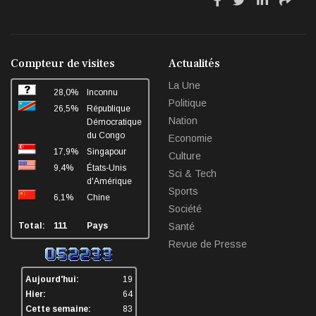
fa-
fa-
fa-
fa-
facebook
twitter
linkedin
sha
Compteur de visites
Actualités
La Une
28,0%
Inconnu
Politique
26,5%
République
Nation
Démocratique
du Congo
Economie
17,9%
Singapour
Culture
9,4%
États-Unis
Sci & Tech
d'Amérique
Sports
6,1%
Chine
Société
Total:
111
Pays
Santé
Revue de Presse
Aujourd'hui:
19
Hier:
64
Cette semaine:
83