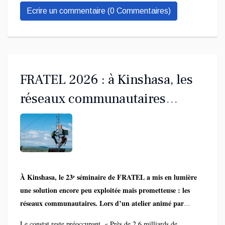
Ecrire un commentaire (0 Commentaires)
FRATEL 2026 : à Kinshasa, les
réseaux communautaires
s’imposent comme levier
d’inclusion numérique en RDC
À Kinshasa, le 23ᵉ séminaire de FRATEL a mis en lumière
une solution encore peu exploitée mais prometteuse : les
réseaux communautaires. Lors d’un atelier animé par
Jean-Baptiste Millogo et Armant Chako, avec l’appui de
Le constat reste préoccupant. « Près de 2,6 milliards de