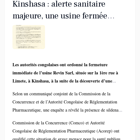
Kinshasa : alerte sanitaire
majeure, une usine fermée
après la découverte d’une
substance dangereuse dans une
boisson énergisante
Les autorités congolaises ont ordonné la fermeture
immédiate de l’usine Revin Sarl, située sur la 1ère rue à
Limete, à Kinshasa, à la suite de la découverte d’une
substance pharmaceutique non autorisée et
Selon un communiqué conjoint de la Commission de la
potentiellement mortelle dans une boisson énergisante
Concurrence et de l’Autorité Congolaise de Réglementation
largement commercialisée.
Pharmaceutique, une enquête a révélé la présence de sildenafil,
un principe actif utilisé dans certains traitements médicaux,
Commission de la Concurrence (Comco) et Autorité
introduit clandestinement et à des doses dangereuses dans la
Congolaise de Réglementation Pharmaceutique (Acorep) ont
boisson énergisante vendue sous les noms commerciaux «
qualifié cette situation de grave menace pour la santé publique.