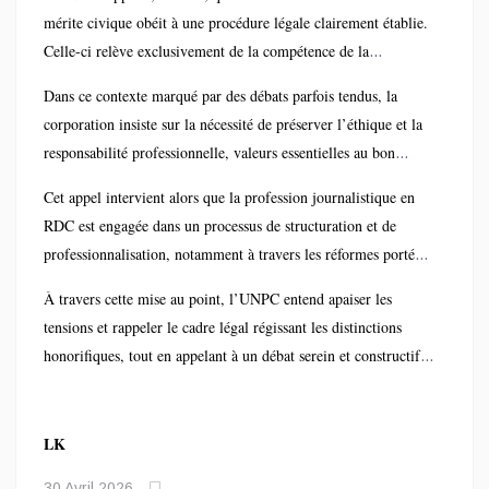
désinformation ou procès d’intention autour de ce processus.
mérite civique obéit à une procédure légale clairement établie.
Celle-ci relève exclusivement de la compétence de la
Chancellerie des ordres nationaux, institution habilitée à
Dans ce contexte marqué par des débats parfois tendus, la
décerner ces distinctions honorifiques selon des critères
corporation insiste sur la nécessité de préserver l’éthique et la
rigoureux.
responsabilité professionnelle, valeurs essentielles au bon
fonctionnement du secteur des médias. Elle invite ainsi les
Cet appel intervient alors que la profession journalistique en
journalistes à privilégier une information vérifiée et à éviter
RDC est engagée dans un processus de structuration et de
toute interprétation hâtive susceptible d’alimenter la confusion
professionnalisation, notamment à travers les réformes portées
au sein de l’opinion.
par l’UNPC pour renforcer la crédibilité et l’encadrement du
À travers cette mise au point, l’UNPC entend apaiser les
métier .
tensions et rappeler le cadre légal régissant les distinctions
honorifiques, tout en appelant à un débat serein et constructif
au sein de la communauté médiatique congolaise.
LK
30 Avril 2026