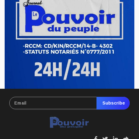
ECONOMIE & FINANCES
Ituri : le gouvernement sévit contre
l’exploitation illégale de l’or à Mahagi
Avr 21, 2026
ECONOMIE & FINANCES
RDC : hausse du prix de carburant,
nouvelle pression sur le pouvoir d’achat
Avr 17, 2026
Subscribe
fa
fa
fa
fa