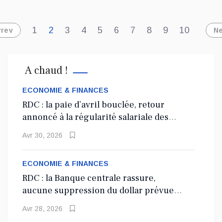
1
2
3
4
5
6
7
8
9
10
Prev
N
A chaud !
ECONOMIE & FINANCES
RDC : la paie d’avril bouclée, retour
annoncé à la régularité salariale des
agents de l’État
Dix ans après la disparition brutale de Papa Wemba sur
Avr 30, 2026
la scène du FEMUA à Abidjan, la République
démocratique du Congo se souvient de l’une de ses
ECONOMIE & FINANCES
plus grandes icônes culturelles. Ce samedi, le
RDC : la Banque centrale rassure,
Président de la République, Félix Tshisekedi, s’est
aucune suppression du dollar prévue
rendu au village Molokaï, situé dans le quartier
en 2027
Matonge, dans la commune de Kalamu à Kinshasa,
Avr 28, 2026
pour saluer la mémoire de l’artiste.