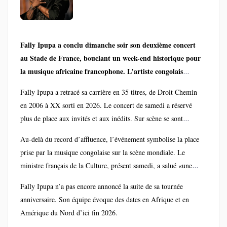
Fally Ipupa a conclu dimanche soir son deuxième concert
au Stade de France, bouclant un week-end historique pour
la musique africaine francophone. L’artiste congolais
devient le premier de sa génération à remplir deux fois
Fally Ipupa a retracé sa carrière en 35 titres, de Droit Chemin
l’enceinte de 80 000 places.
en 2006 à XX sorti en 2026. Le concert de samedi a réservé
Les 2 et 3 mai 2026, plus de 160 000 spectateurs au total
plus de place aux invités et aux inédits. Sur scène se sont
ont assisté aux shows célébrant les 20 ans de carrière solo
succédé Wizkid, Youssou N’Dour, SDM, Guy2Bezbar. Chaque
de «L’Aigle». La première date affichait complet plusieurs
Au-delà du record d’affluence, l’événement symbolise la place
duo a été pensé pour illustrer les ponts entre rumba, afrobeats
semaines avant l’événement. La seconde, ouverte face à la
prise par la musique congolaise sur la scène mondiale. Le
et rap français.
demande, a atteint les 100% de remplissage dans la
ministre français de la Culture, présent samedi, a salué «une
Scène centrale à 360°, 800 m² d’écrans LED, pyrotechnie et
journée de dimanche selon la production.
performance qui fait rayonner la francophonie». À Kinshasa,
un orchestre live de 25 musiciens: les moyens déployés placent
Fally Ipupa n’a pas encore annoncé la suite de sa tournée
des écrans géants retransmettaient le concert comme exemple :
ce show parmi les plus ambitieux jamais réalisés par un artiste
anniversaire. Son équipe évoque des dates en Afrique et en
la gare centrale, le terrain GD lemba, etc...
africain en Europe. La mise en scène signée par la société
Amérique du Nord d’ici fin 2026.
française Backstage Prod a nécessité 12 semi-remorques de