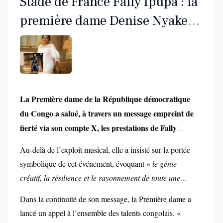
Stade de France Fally Ipupa : la
première dame Denise Nyakeru
salue un exploit historique
La Première dame de la République démocratique
du Congo a salué, à travers un message empreint de
fierté via son compte X, les prestations de Fally
Ipupa les 2 et 3 mai au Stade de France. «
La
Au-delà de l’exploit musical, elle a insisté sur la portée
République démocratique du Congo a vu ses couleurs
symbolique de cet événement, évoquant «
le génie
rayonner sur l’une des scènes les plus prestigieuses au
créatif, la résilience et le rayonnement de toute une
», a-t-elle déclaré, félicitant l’artiste pour cette
monde
génération congolaise et africaine
». Elle a adressé ses «
Dans la continuité de son message, la Première dame a
performance historique.
vives félicitations
» à l’artiste et à son équipe, tout en
lancé un appel à l’ensemble des talents congolais. «
soulignant que cette réussite constitue une source de