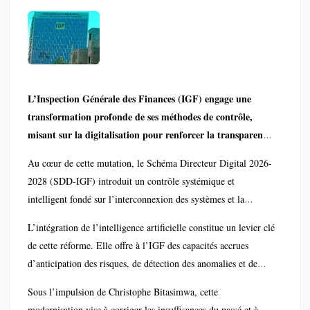
financier renforcé
L’Inspection Générale des Finances (IGF) engage une
transformation profonde de ses méthodes de contrôle,
misant sur la digitalisation pour renforcer la transparence,
la sécurisation des données et la traçabilité des flux
Au cœur de cette mutation, le Schéma Directeur Digital 2026-
financiers.
2028 (SDD-IGF) introduit un contrôle systémique et
intelligent fondé sur l’interconnexion des systèmes et la
centralisation des données. Cette approche permet une lecture
L’intégration de l’intelligence artificielle constitue un levier clé
cohérente et en temps réel des opérations financières, tout en
de cette réforme. Elle offre à l’IGF des capacités accrues
améliorant la fiabilité des résultats issus des missions de
d’anticipation des risques, de détection des anomalies et de
contrôle.
suivi continu des flux digitaux, garantissant ainsi une
Sous l’impulsion de Christophe Bitasimwa, cette
surveillance permanente et proactive des finances publiques.
modernisation vise à corriger les insuffisances du passé et à