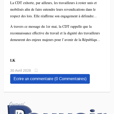
elle.
La CDT exhorte, par ailleurs, les travailleurs à rester unis et
travailleurs. Elle estime que la justice sociale constitue un
mobilisés afin de faire entendre leurs revendications dans le
levier essentiel pour la stabilité du pays et appelle à un
respect des lois. Elle réaffirme son engagement à défendre
dialogue constructif entre le gouvernement, les employeurs et
leurs intérêts et à œuvrer pour l’avènement d’un Congo plus
les partenaires sociaux.
À travers ce message du 1er mai, la CDT rappelle que la
juste et équitable.
reconnaissance effective du travail et la dignité des travailleurs
demeurent des enjeux majeurs pour l’avenir de la République
démocratique du Congo.
LK
30 Avril 2026
Ecrire un commentaire (0 Commentaires)