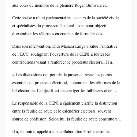
aux côtés du membre de la plénière Roger Bimwala et
d’experts de l’institution. La rencontre, tenue au Centre
Cette assise a réuni parlementaires, acteurs de la société civile
d’accueil Monseigneur Shaumba, dans la commune de la
et spécialistes du processus électoral, avec pour objectif
Gombe à Kinshasa, a été initiée par la Église du Christ au
d’examiner les réformes en cours et de formuler des
Congo à travers sa Commission Justice, Paix et Sauvegarde de
propositions visant à améliorer la loi électorale en perspective
la Création.
Dans son intervention, Didi Manara Linga a salué l’initiative
des élections de 2028. Les débats ont notamment porté sur les
de l’ECC, soulignant l’ouverture de la CENI à toutes les
défis sociopolitiques et sécuritaires du prochain cycle électoral,
contributions visant à renforcer le processus électoral. Il a
la proposition de loi portée par le sénateur Norbert Basengezi,
insisté sur la nécessité de capitaliser les acquis des cycles
ainsi que sur une série de recommandations prioritaires issues
« Les discussions ont permis de passer en revue les points
précédents tout en corrigeant les insuffisances relevées.
de la société civile.
essentiels du processus électoral, notamment les réformes de la
loi électorale. L’objectif est de corriger les faiblesses et de
consolider les acquis des quatre derniers cycles. Nous
Le responsable de la CENI a également clarifié la distinction
constatons une convergence des points de vue, ce qui laisse
entre la feuille de route et le calendrier électoral, souvent
espérer l’adoption d’une loi électorale largement consensuelle
source de confusion. Selon lui, la feuille de route constitue une
», a-t-il déclaré.
orientation stratégique, comparable à une boussole, fixant le
Il a, en outre, appelé à une collaboration étroite entre les
cap général du processus électoral. Publiée le 4 avril 2025, elle