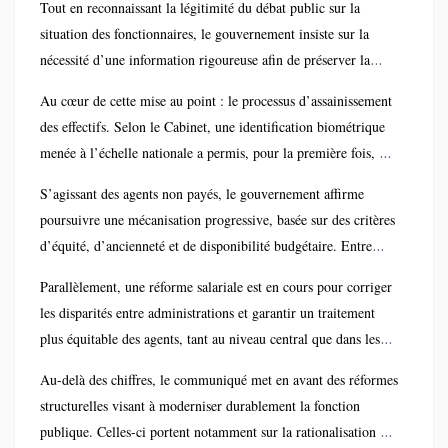
Tout en reconnaissant la légitimité du débat public sur la
un communiqué officiel publié à Kinshasa, les autorités
situation des fonctionnaires, le gouvernement insiste sur la
dénoncent des propos attribués à tort à l’entourage du
nécessité d’une information rigoureuse afin de préserver la
ministre, reposant sur des chiffres erronés et alimentant la
confiance entre l’État, les agents publics et les usagers des
confusion dans l’opinion.
Au cœur de cette mise au point : le processus d’assainissement
services publics.
des effectifs. Selon le Cabinet, une identification biométrique
menée à l’échelle nationale a permis, pour la première fois, de
disposer de données fiables. Les effectifs sont ainsi passés
S’agissant des agents non payés, le gouvernement affirme
d’environ 1 480 000 agents déclarés à 785 000 agents certifiés,
poursuivre une mécanisation progressive, basée sur des critères
dont plus de 600 000 déjà identifiés physiquement. Cette
d’équité, d’ancienneté et de disponibilité budgétaire. Entre
opération vise à mettre fin aux irrégularités héritées de
2021 et le premier trimestre 2026, près de 195 000 agents ont
décennies de recrutements non maîtrisés et à instaurer une
Parallèlement, une réforme salariale est en cours pour corriger
été intégrés à la paie, en complément des 177 000 déjà pris en
gestion plus transparente de la masse salariale.
les disparités entre administrations et garantir un traitement
charge auparavant. L’objectif affiché est de parvenir, d’ici
plus équitable des agents, tant au niveau central que dans les
2027, à la prise en charge de tous les agents régulièrement
provinces et les entités territoriales décentralisées.
inscrits dans le fichier de référence de l’administration
Au-delà des chiffres, le communiqué met en avant des réformes
publique.
structurelles visant à moderniser durablement la fonction
publique. Celles-ci portent notamment sur la rationalisation des