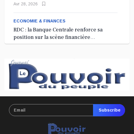
depuis 2024
Avr 28, 2026
ECONOMIE & FINANCES
RDC : la Banque Centrale renforce sa
position sur la scène financière
internationale à Washington, D.C.
Avr 27, 2026
ECONOMIE & FINANCES
RDC : lancement d’une Garde minière
nationale à 100 millions USD pour
sécuriser le secteur extractif
Avr 27, 2026
ECONOMIE & FINANCES
Subscribe
RDC : le CREFDL exige la restitution des
34,6 millions USD de marchés publics
irréguliers du FRIVAO