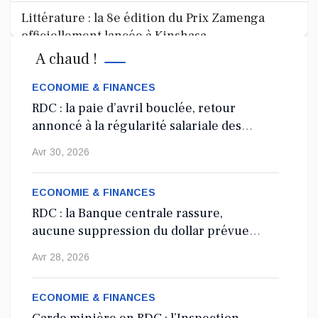
Littérature : la 8e édition du Prix Zamenga
officiellement lancée à Kinshasa
A chaud !
La 8e édition du concours littéraire « Prix Zamenga » a été
officiellement lancée ce mercredi 13 mai à Kinshasa, à
ECONOMIE & FINANCES
l’occa...
RDC : la paie d’avril bouclée, retour
annoncé à la régularité salariale des
Mai 13, 2026
agents de l’État
Avr 30, 2026
Nord-Kivu : le député Crispin Mbindule dans le
collimateur de l’ANR
ECONOMIE & FINANCES
RDC : la Banque centrale rassure,
Le député national Crispin Mbindule, également président du
aucune suppression du dollar prévue
conseil d’administration du Cadastre minier, fait l’objet d’un...
en 2027
Avr 28, 2026
Mai 13, 2026
ECONOMIE & FINANCES