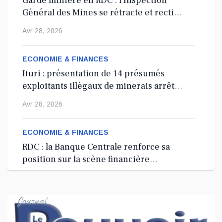
Garde minière en RDC : l’Inspection
Général des Mines se rétracte et rectifie
les tirs
Avr 28, 2026
ECONOMIE & FINANCES
Ituri : présentation de 14 présumés
exploitants illégaux de minerais arrêtés
depuis 2024
Avr 28, 2026
ECONOMIE & FINANCES
RDC : la Banque Centrale renforce sa
position sur la scène financière
internationale à Washington, D.C.
Avr 27, 2026
ECONOMIE & FINANCES
RDC : lancement d’une Garde minière