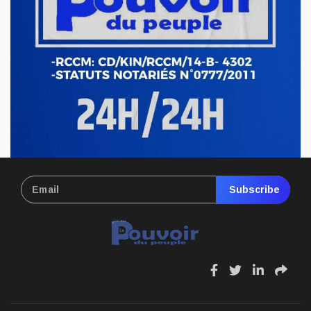
l’exploitation illégale de l’or à Mahagi
Avr 21, 2026
ECONOMIE & FINANCES
RDC : hausse du prix de carburant,
nouvelle pression sur le pouvoir d’achat
Avr 17, 2026
Subscribe
fa
fa
fa
fa
fa-
fa-
fa-
fa-