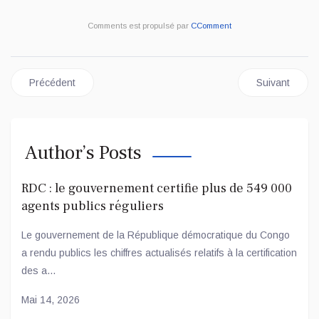
Comments est propulsé par
CComment
Article précédent : ECONOMIE MONDIALE: GUERRE COMMER
Article sui
Précédent
Suivant
Author’s Posts
RDC : le gouvernement certifie plus de 549 000
agents publics réguliers
Le gouvernement de la République démocratique du Congo
a rendu publics les chiffres actualisés relatifs à la certification
des a...
Mai 14, 2026