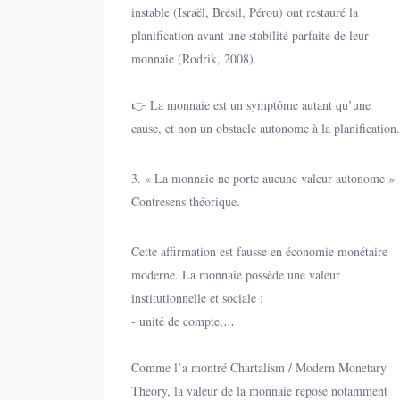
instable (Israël, Brésil, Pérou) ont restauré la
planification avant une stabilité parfaite de leur
monnaie (Rodrik, 2008).
👉 La monnaie est un symptôme autant qu’une
cause, et non un obstacle autonome à la planification.
3. « La monnaie ne porte aucune valeur autonome »
Contresens théorique.
Cette affirmation est fausse en économie monétaire
moderne. La monnaie possède une valeur
institutionnelle et sociale :
- unité de compte,
- réserve de valeur,
- instrument de règlement des obligations fiscales.
Comme l’a montré Chartalism / Modern Monetary
Theory, la valeur de la monnaie repose notamment