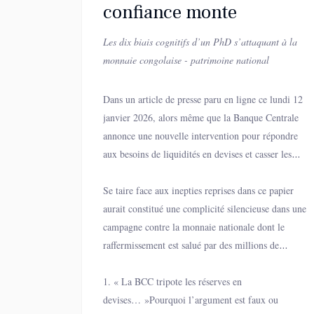
confiance monte
Les dix biais cognitifs d’un PhD s’attaquant à la
monnaie congolaise - patrimoine national
Dans un article de presse paru en ligne ce lundi 12
janvier 2026, alors même que la Banque Centrale
annonce une nouvelle intervention pour répondre
aux besoins de liquidités en devises et casser les
spéculations dans le chef de certains opérateurs
économiques, un prétendu expert, aux réflexions
Se taire face aux inepties reprises dans ce papier
rappelant l’effet Dunning-Kruger et la paranoïa,
aurait constitué une complicité silencieuse dans une
tente de semer le trouble et inoculer le doute quant à
campagne contre la monnaie nationale dont le
la stabilité avérée du CDF.
raffermissement est salué par des millions de
congolaises et de congolais. D’où la réaction qui suit,
structurée en dix points, suivant les biais observés.
1. « La BCC tripote les réserves en
devises… »Pourquoi l’argument est faux ou