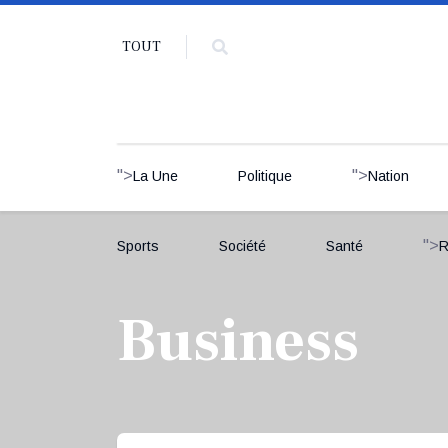
TOUT
">
">
La Une
Politique
Nation
">
Sports
Société
Santé
R
Business