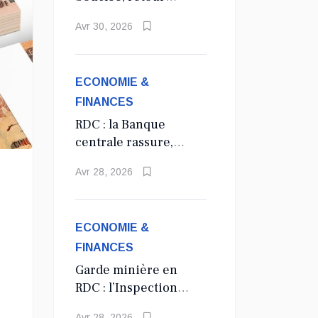
annoncé à la
Avr 30, 2026
régularité salariale
des agents de l’État
ECONOMIE &
FINANCES
RDC : la Banque
centrale rassure,
aucune
Avr 28, 2026
suppression du
dollar prévue en
2027
ECONOMIE &
FINANCES
Garde minière en
RDC : l’Inspection
Général des Mines
Avr 28, 2026