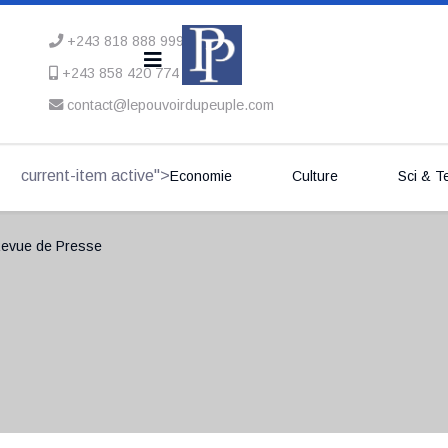
+243 818 888 999
+243 858 420 774
contact@lepouvoirdupeuple.com
current-item active">
Economie
Culture
Sci & T
evue de Presse