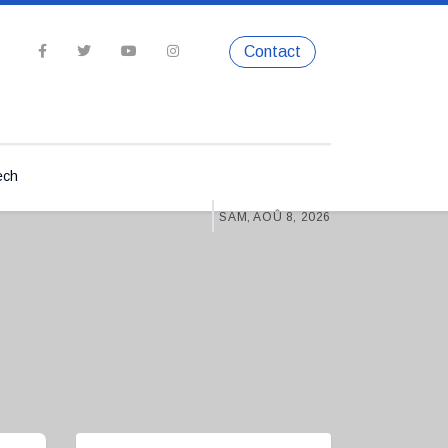
Contact
ech
SAM, AOÛ 8, 2026