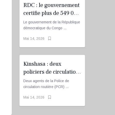
RDC : le gouvernement
certifie plus de 549 000
agents publics
Le gouvernement de la République
réguliers
démocratique du Congo ...
Mai 14, 2026
Kinshasa : deux
policiers de circulation
routière arrêtés après
Deux agents de la Police de
une altercation avec un
circulation routière (PCR) ...
conducteur
Mai 14, 2026