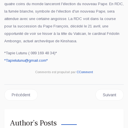
quatre coins du monde lanceront l'élection du nouveau Pape. En RDC,
la fumée blanche, symbole de l'élection d'un nouveau Pape, sera
attendue avec une certaine angoisse. La RDC voit dans la course
pour la succession du Pape François, décédé le 21 avril, une
opportunité de voir se hisser à la tête du Vatican, le cardinal Fridolin
Ambongo, actuel archevêque de Kinshasa.
*Tapie Lutunu ( 089 169 48 34)*
*
Tapielutunu@gmail.com
*
Comments est propulsé par
CComment
Article précédent : REVUE DE PRESSE DU VENDREDI 02 MAI 
Article suiv
Précédent
Suivant
Author’s Posts