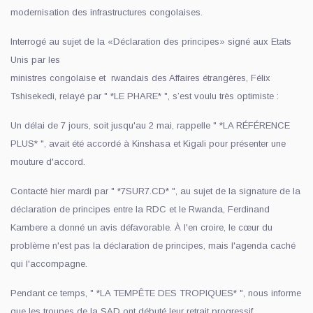
modernisation des infrastructures congolaises.
Interrogé au sujet de la «Déclaration des principes» signé aux Etats
Unis par les
ministres congolaise et rwandais des Affaires étrangères, Félix
Tshisekedi, relayé par " *LE PHARE* ", s’est voulu très optimiste :
Un délai de 7 jours, soit jusqu'au 2 mai, rappelle " *LA RÉFÉRENCE
PLUS* ", avait été accordé à Kinshasa et Kigali pour présenter une
mouture d'accord.
Contacté hier mardi par " *7SUR7.CD* ", au sujet de la signature de la
déclaration de principes entre la RDC et le Rwanda, Ferdinand
Kambere a donné un avis défavorable. À l'en croire, le cœur du
problème n'est pas la déclaration de principes, mais l'agenda caché
qui l'accompagne.
Pendant ce temps, " *LA TEMPÊTE DES TROPIQUES* ", nous informe
que les troupes de la SAD ont débuté leur retrait progressif