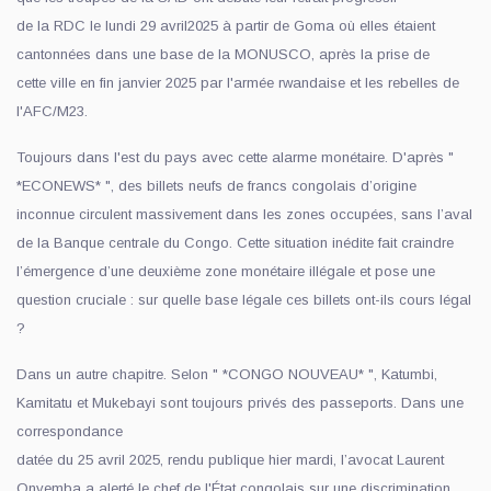
de la RDC le lundi 29 avril2025 à partir de Goma où elles étaient
cantonnées dans une base de la MONUSCO, après la prise de
cette ville en fin janvier 2025 par l'armée rwandaise et les rebelles de
l'AFC/M23.
Toujours dans l'est du pays avec cette alarme monétaire. D'après "
*ECONEWS* ", des billets neufs de francs congolais d’origine
inconnue circulent massivement dans les zones occupées, sans l’aval
de la Banque centrale du Congo. Cette situation inédite fait craindre
l’émergence d’une deuxième zone monétaire illégale et pose une
question cruciale : sur quelle base légale ces billets ont-ils cours légal
?
Dans un autre chapitre. Selon " *CONGO NOUVEAU* ", Katumbi,
Kamitatu et Mukebayi sont toujours privés des passeports. Dans une
correspondance
datée du 25 avril 2025, rendu publique hier mardi, l’avocat Laurent
Onyemba a alerté le chef de l'État congolais sur une discrimination