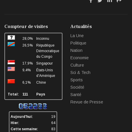
fa
fa
fa
fa
Nord-Kivu : le député Crispin Mbindule dans le
collimateur de l’ANR
fa-
fa-
fa-
fa-
facebook
twitter
linkedin
sha
Le député national Crispin Mbindule, également président du
Compteur de visites
Actualités
conseil d’administration du Cadastre minier, fait l’objet d’un...
La Une
28,0%
Inconnu
Mai 13, 2026
Politique
26,5%
République
Nation
Démocratique
du Congo
Economie
17,9%
Singapour
Culture
9,4%
États-Unis
Sci & Tech
d'Amérique
Sports
6,1%
Chine
Société
Total:
111
Pays
Santé
Revue de Presse
Aujourd'hui:
19
Hier:
64
Cette semaine:
83