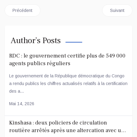
Article précédent : Crise en RDC : un appel urgent lancé sur les
Article suiva
Précédent
Suivant
Author’s Posts
RDC : le gouvernement certifie plus de 549 000
agents publics réguliers
Le gouvernement de la République démocratique du Congo
a rendu publics les chiffres actualisés relatifs à la certification
des a...
Mai 14, 2026
Kinshasa : deux policiers de circulation
routière arrêtés après une altercation avec un