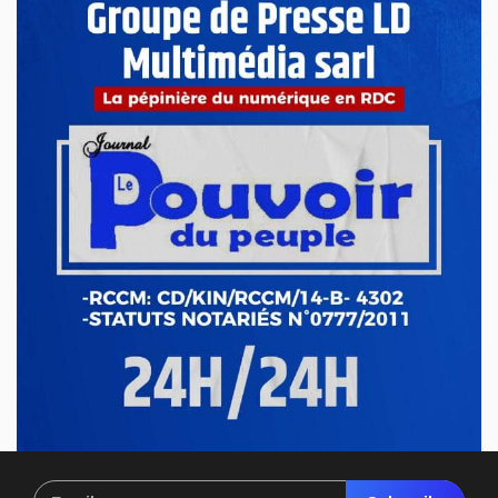
La 8e édition du concours littéraire « Prix Zamenga » a été
officiellement lancée ce mercredi 13 mai à Kinshasa, à
l’occa...
Mai 13, 2026
Nord-Kivu : le député Crispin Mbindule dans le
collimateur de l’ANR
Le député national Crispin Mbindule, également président du
conseil d’administration du Cadastre minier, fait l’objet d’un...
Mai 13, 2026