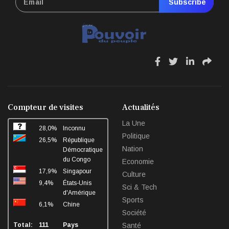
Subscribe
fa
fa
fa
fa
fa-
fa-
fa-
fa-
facebook
twitter
linkedin
sha
Compteur de visites
Actualités
La Une
28,0%
Inconnu
Politique
26,5%
République
Nation
Démocratique
du Congo
Economie
17,9%
Singapour
Culture
9,4%
États-Unis
Sci & Tech
d'Amérique
Sports
6,1%
Chine
Société
Total:
111
Pays
Santé