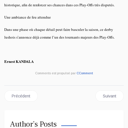
historique, afin de renforcer ses chances dans ces Play-Offs très disputés.
Une ambiance de feu attendue
Dans une phase où chaque détail peut faire basculer la saison, ce derby
lushois s’annonce déjà comme l’un des tournants majeurs des Play-Offs.
Ernest KANDALA
Comments est propulsé par
CComment
Article précédent : Lutte / CAN Alexandrie 2026 : Une moisson d'
Article suivan
Précédent
Suivant
Author’s Posts