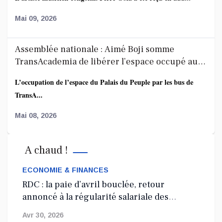
Mai 09, 2026
Assemblée nationale : Aimé Boji somme
TransAcademia de libérer l’espace occupé au
Palais du Peuple
L’occupation de l’espace du Palais du Peuple par les bus de
TransA...
Mai 08, 2026
Affaire FRIVAO : la société civile salue les
A chaud !
révélations du ministre de la Justice et appelle
à une enquête élargie
ECONOMIE & FINANCES
Le Centre de recherche en finances publiques et
RDC : la paie d’avril bouclée, retour
développement...
annoncé à la régularité salariale des
agents de l’État
Mai 07, 2026
Avr 30, 2026