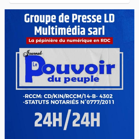
ECONOMIE & FINANCES
Cuivre en RDC : Goldman Sachs alerte
sur une perte possible de 125 000
tonnes en 2026
Avr 23, 2026
ECONOMIE & FINANCES
Ituri : le gouvernement sévit contre
l’exploitation illégale de l’or à Mahagi
Avr 21, 2026
ECONOMIE & FINANCES
RDC : hausse du prix de carburant,
nouvelle pression sur le pouvoir d’achat
Avr 17, 2026