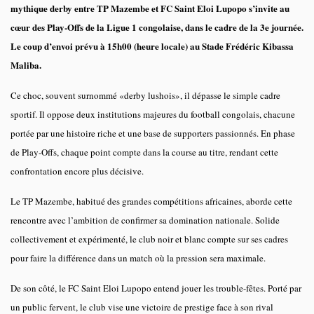
mythique derby entre TP Mazembe et FC Saint Eloi Lupopo s’invite au
cœur des Play-Offs de la Ligue 1 congolaise, dans le cadre de la 3e journée.
Le coup d’envoi prévu à 15h00 (heure locale) au Stade Frédéric Kibassa
Maliba.
Ce choc, souvent surnommé «derby lushois», il dépasse le simple cadre
sportif. Il oppose deux institutions majeures du football congolais, chacune
portée par une histoire riche et une base de supporters passionnés. En phase
de Play-Offs, chaque point compte dans la course au titre, rendant cette
confrontation encore plus décisive.
Le TP Mazembe, habitué des grandes compétitions africaines, aborde cette
rencontre avec l’ambition de confirmer sa domination nationale. Solide
collectivement et expérimenté, le club noir et blanc compte sur ses cadres
pour faire la différence dans un match où la pression sera maximale.
De son côté, le FC Saint Eloi Lupopo entend jouer les trouble-fêtes. Porté par
un public fervent, le club vise une victoire de prestige face à son rival