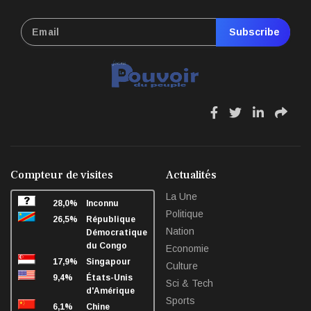
Subscribe
fa
fa
fa
fa
fa-
fa-
fa-
fa-
facebook
twitter
linkedin
sha
Compteur de visites
Actualités
La Une
28,0%
Inconnu
Politique
26,5%
République
Nation
Démocratique
du Congo
Economie
17,9%
Singapour
Culture
9,4%
États-Unis
Sci & Tech
d'Amérique
Sports
6,1%
Chine