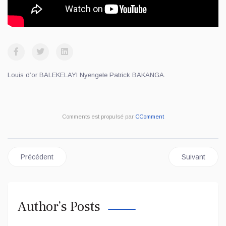
Louis d’or BALEKELAYI Nyengele Patrick BAKANGA.
Comments est propulsé par
CComment
Article précédent : GRAND KASAÏ : LA LOMAMI SE DIT OUBLIÉ
Article suivan
Précédent
Suivant
Author’s Posts