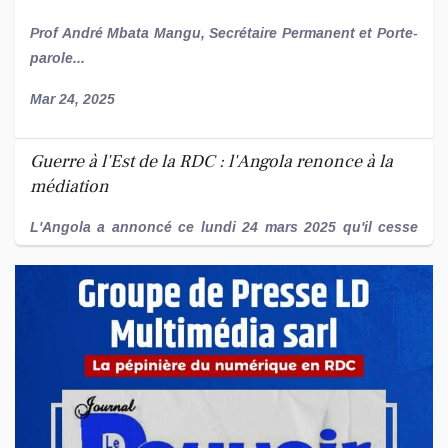
D'UNION NATIONALE
Prof André Mbata Mangu, Secrétaire Permanent et Porte-
parole...
Mar 24, 2025
Guerre à l'Est de la RDC : l'Angola renonce à la
médiation
L'Angola a annoncé ce lundi 24 mars 2025 qu'il cesse
d'assurer la méd...
Mar 24, 2025
RDC : l'union sacrée contre l'agression
rwandaise, Mboso en leader
Kinshasa, 9 mars 2025 – Une ferveur patriotique sans
précédent a embrasé le Centre Culturel de Kin...