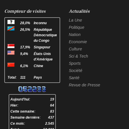
facebook
twitter
linkedin
sha
Compteur de visites
Actualités
La Une
28,0%
Inconnu
Politique
26,5%
République
Nation
Démocratique
du Congo
Economie
17,9%
Singapour
Culture
9,4%
États-Unis
Sci & Tech
d'Amérique
Sports
6,1%
Chine
Société
Total:
111
Pays
Santé
Revue de Presse
Aujourd'hui:
19
Hier:
64
Cette semaine:
83
Semaine dernière:
437
Ce mois:
2.545