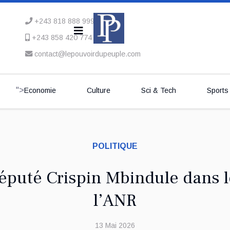
+243 818 888 999
+243 858 420 774
contact@lepouvoirdupeuple.com
">
Economie
Culture
Sci & Tech
Sports
POLITIQUE
député Crispin Mbindule dans l
l’ANR
13 Mai 2026