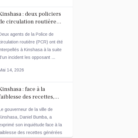
Kinshasa : deux policiers
de circulation routière
arrêtés après une
Deux agents de la Police de
altercation avec un
circulation routière (PCR) ont été
conducteur
interpellés à Kinshasa à la suite
d’un incident les opposant ...
Mai 14, 2026
Kinshasa : face à la
faiblesse des recettes,
Daniel Bumba annonce des
Le gouverneur de la ville de
mesures fiscales
Kinshasa, Daniel Bumba, a
ambitieuses
exprimé son inquiétude face à la
faiblesse des recettes générées