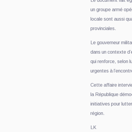
Le document fait ég
un groupe armé opér
locale sont aussi qu
provinciales.
Le gouverneur milita
dans un contexte d’
qui renforce, selon 
urgentes à l’encontr
Cette affaire intervi
la République démocr
initiatives pour lutt
région.
LK