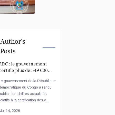
Author’s
Posts
RDC : le gouvernement
certifie plus de 549 000
agents publics réguliers
Le gouvernement de la République
démocratique du Congo a rendu
publics les chiffres actualisés
relatifs à la certification des a...
Mai 14, 2026