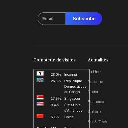
Subscribe
Compteur de visites
Actualités
La Une
28,0%
Inconnu
26,5%
République
Politique
Démocratique
Nation
du Congo
17,9%
Singapour
Economie
9,4%
États-Unis
d'Amérique
Culture
6,1%
Chine
Sci & Tech