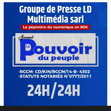
La 8e édition du concours littéraire « Prix Zamenga » a été
officiellement lancée ce mercredi 13 mai à Kinshasa, à
l’occa...
Mai 13, 2026
Nord-Kivu : le député Crispin Mbindule dans le
collimateur de l’ANR
Le député national Crispin Mbindule, également président du
conseil d’administration du Cadastre minier, fait l’objet d’un...
Mai 13, 2026