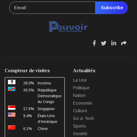
Subscribe
fa
fa
fa
fa
fa-
fa-
fa-
fa-
facebook
twitter
linkedin
sha
Compteur de visites
Actualités
La Une
28,0%
Inconnu
Politique
26,5%
République
Nation
Démocratique
du Congo
Economie
17,9%
Singapour
Culture
9,4%
États-Unis
Sci & Tech
d'Amérique
Sports
6,1%
Chine
Société