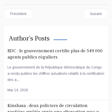
Article précédent : RDC : Tshisekedi promet une intensification d
Article suivan
Précédent
Suivant
Author’s Posts
RDC : le gouvernement certifie plus de 549 000
agents publics réguliers
Le gouvernement de la République démocratique du Congo
a rendu publics les chiffres actualisés relatifs à la certification
des a...
Mai 14, 2026
Kinshasa : deux policiers de circulation
routière arrêtés après une altercation avec un