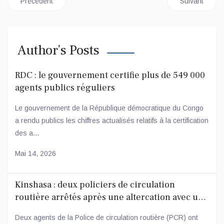
Article précédent : SPORT/RDC: LINAFOOT, LES AIGLES V
Article sui
Précédent
Suivant
Author’s Posts
RDC : le gouvernement certifie plus de 549 000
agents publics réguliers
Le gouvernement de la République démocratique du Congo
a rendu publics les chiffres actualisés relatifs à la certification
des a...
Mai 14, 2026
Kinshasa : deux policiers de circulation
routière arrêtés après une altercation avec un
conducteur
Deux agents de la Police de circulation routière (PCR) ont