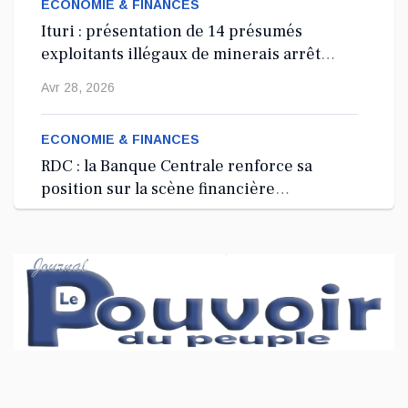
ECONOMIE & FINANCES
Ituri : présentation de 14 présumés
exploitants illégaux de minerais arrêtés
depuis 2024
Avr 28, 2026
ECONOMIE & FINANCES
RDC : la Banque Centrale renforce sa
position sur la scène financière
internationale à Washington, D.C.
Avr 27, 2026
ECONOMIE & FINANCES
RDC : lancement d’une Garde minière
nationale à 100 millions USD pour
sécuriser le secteur extractif
Avr 27, 2026