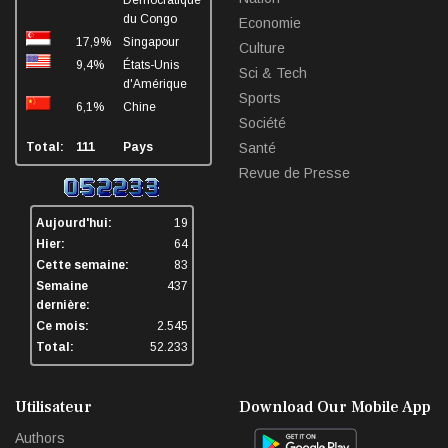
Démocratique
du Congo
Economie
17,9%
Singapour
Culture
9,4%
États-Unis
Sci & Tech
d'Amérique
Sports
6,1%
Chine
Société
Total:
111
Pays
Santé
Revue de Presse
Aujourd'hui:
19
Hier:
64
Cette semaine:
83
Semaine
437
dernière:
Ce mois:
2.545
Total:
52.233
Utilisateur
Download Our Mobile App
Authors