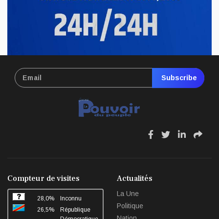
RDC : hausse du prix de carburant,
nouvelle pression sur le pouvoir d’achat
Avr 17, 2026
Subscribe
fa
fa
fa
fa
fa-
fa-
fa-
fa-
facebook
twitter
linkedin
sha
Compteur de visites
Actualités
La Une
28,0%
Inconnu
Politique
26,5%
République
Nation