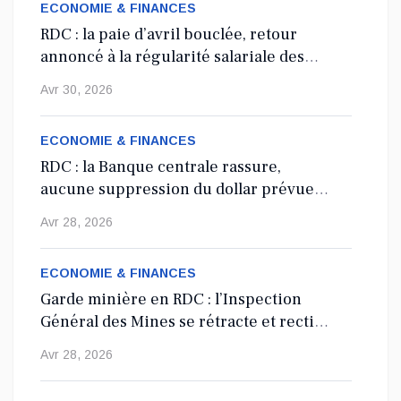
officiellement lancée ce mercredi 13 mai à Kinshasa, à
ECONOMIE & FINANCES
l’occa...
RDC : la paie d’avril bouclée, retour
annoncé à la régularité salariale des
Mai 13, 2026
agents de l’État
Avr 30, 2026
Nord-Kivu : le député Crispin Mbindule dans le
collimateur de l’ANR
ECONOMIE & FINANCES
RDC : la Banque centrale rassure,
Le député national Crispin Mbindule, également président du
aucune suppression du dollar prévue
conseil d’administration du Cadastre minier, fait l’objet d’un...
en 2027
Avr 28, 2026
Mai 13, 2026
ECONOMIE & FINANCES
Garde minière en RDC : l’Inspection
Général des Mines se rétracte et rectifie
les tirs
Avr 28, 2026