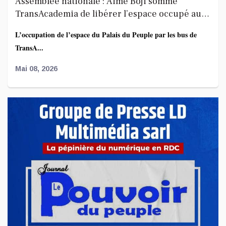
Assemblée nationale : Aimé Boji somme
TransAcademia de libérer l’espace occupé au
Palais du Peuple
L’occupation de l’espace du Palais du Peuple par les bus de
TransA...
Mai 08, 2026
Affaire FRIVAO : la société civile salue les
révélations du ministre de la Justice et appelle
à une enquête élargie
Le Centre de recherche en finances publiques et
développement...
Mai 07, 2026