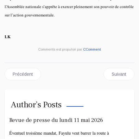
l’Assemblée nationale s’apprête à exercer pleinement son pouvoir de contrôle
sur l’action gouvernementale.
LK
Comments est propulsé par
CComment
Article précédent : Assemblée nationale : recevabilité actée pour
Article suiva
Précédent
Suivant
Author’s Posts
Revue de presse du lundi 11 mai 2026
Éventuel troisième mandat, Fayulu veut barrer la route à