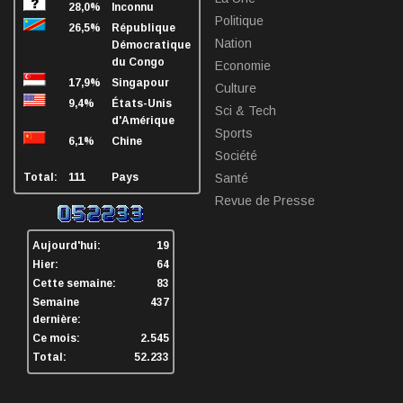
28,0%
Inconnu
Politique
26,5%
République
Nation
Démocratique
du Congo
Economie
17,9%
Singapour
Culture
9,4%
États-Unis
Sci & Tech
d'Amérique
Sports
6,1%
Chine
Société
Total:
111
Pays
Santé
Revue de Presse
Aujourd'hui:
19
Hier:
64
Cette semaine:
83
Semaine
437
dernière:
Ce mois:
2.545
Total:
52.233