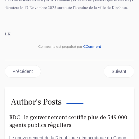
débutera le 17 Novembre 2025 sur toute l'étendue de la ville de Kinshasa.
LK
Comments est propulsé par
CComment
Article précédent : RDC : 2 500 NOUVEAUX MAGISTRATS 
Article sui
Précédent
Suivant
Author’s Posts
RDC : le gouvernement certifie plus de 549 000
agents publics réguliers
Le gouvernement de la République démocratique du Congo