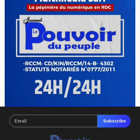
tonnes en 2026
Avr 23, 2026
ECONOMIE & FINANCES
Ituri : le gouvernement sévit contre
l’exploitation illégale de l’or à Mahagi
Avr 21, 2026
ECONOMIE & FINANCES
RDC : hausse du prix de carburant,
nouvelle pression sur le pouvoir d’achat
Avr 17, 2026
Subscribe