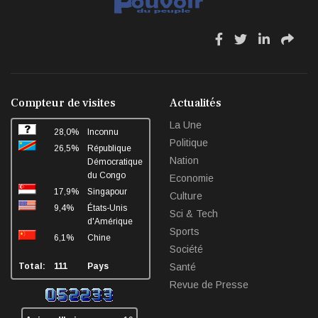
fa
fa
fa
fa
fa-
fa-
fa-
fa-
facebook
twitter
linkedin
sha
Compteur de visites
Actualités
La Une
28,0%
Inconnu
Politique
26,5%
République
Nation
Démocratique
du Congo
Economie
17,9%
Singapour
Culture
9,4%
États-Unis
Sci & Tech
d'Amérique
Sports
6,1%
Chine
Société
Total:
111
Pays
Santé
Revue de Presse