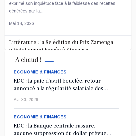
exprimé son inquiétude face à la faiblesse des recettes
générées par la...
Mai 14, 2026
Littérature : la 8e édition du Prix Zamenga
officiellement lancée à Kinshasa
A chaud !
La 8e édition du concours littéraire « Prix Zamenga » a été
officiellement lancée ce mercredi 13 mai à Kinshasa, à
ECONOMIE & FINANCES
l’occa...
RDC : la paie d’avril bouclée, retour
annoncé à la régularité salariale des
Mai 13, 2026
agents de l’État
Avr 30, 2026
Nord-Kivu : le député Crispin Mbindule dans le
collimateur de l’ANR
ECONOMIE & FINANCES
RDC : la Banque centrale rassure,
Le député national Crispin Mbindule, également président du
aucune suppression du dollar prévue