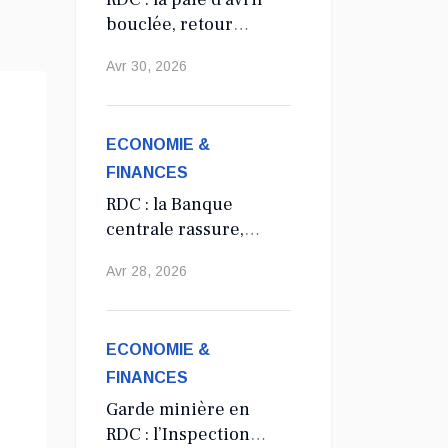
bouclée, retour
annoncé à la
Avr 30, 2026
régularité salariale
des agents de l’État
ECONOMIE &
FINANCES
RDC : la Banque
centrale rassure,
aucune
Avr 28, 2026
suppression du
dollar prévue en
2027
ECONOMIE &
FINANCES
Garde minière en
RDC : l’Inspection