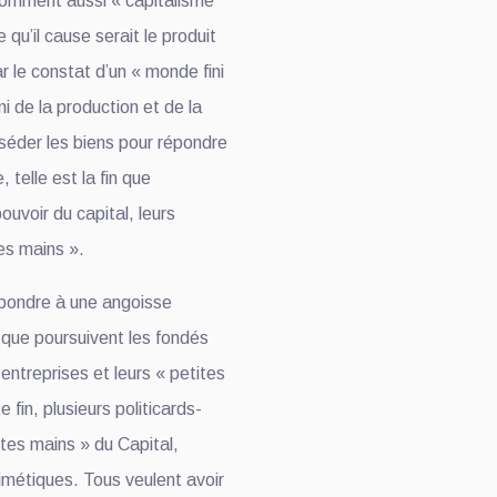
omment aussi « capitalisme
conseil d’administration
du Cadastre minier, fait
e qu’il cause serait le produit
l’objet d’un...
 le constat d’un « monde fini
Mai 13, 2026
ini de la production et de la
séder les biens pour répondre
 telle est la fin que
ouvoir du capital, leurs
tes mains ».
épondre à une angoisse
in que poursuivent les fondés
 entreprises et leurs « petites
 fin, plusieurs politicards-
ites mains » du Capital,
imétiques. Tous veulent avoir