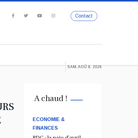
Contact
SAM, AOÛ 8, 2026
A chaud !
URS
E
ECONOMIE &
FINANCES
RDC : la paie d’avril