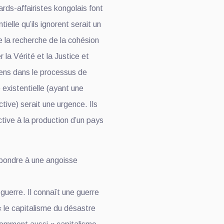
Littérature : la 8e
rds-affairistes kongolais font
édition du Prix
ielle qu’ils ignorent serait un
Zamenga
La 8e édition du
e la recherche de la cohésion
officiellement
concours littéraire «
lancée à Kinshasa
r la Vérité et la Justice et
Prix Zamenga » a été
yens dans le processus de
officiellement lancée ce
existentielle (ayant une
mercredi 13 mai à
Kinshasa, à l’occa...
tive) serait une urgence. Ils
tive à la production d’un pays
Mai 13, 2026
Nord-Kivu : le
épondre à une angoisse
député Crispin
Mbindule dans le
Le député national
collimateur de
uerre. Il connaît une guerre
Crispin Mbindule,
l’ANR
« le capitalisme du désastre
également président du