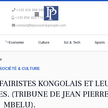
+243 818 888 999
+243 858 420 774
contact@lepouvoirdupeuple.com
">
Economie
Culture
Sci & Tech
Sports
se
SOCIÉTÉ & CULTURE
FAIRISTES KONGOLAIS ET LE
S. (TRIBUNE DE JEAN PIERR
MBELU).