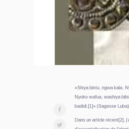
«Shiya bintu, ngwa kala. 
Nyoko wafua, washiya bibia
badidi.[1]» (Sagesse Luba
Dans un article récent[2], j’