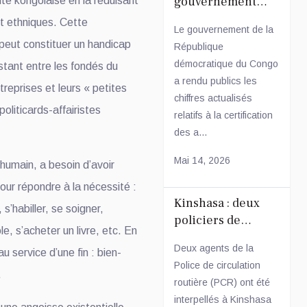
gouvernement
tité kongolaise en la réduisant
certifie plus de
et ethniques. Cette
Le gouvernement de la
549 000 agents
e peut constituer un handicap
République
publics réguliers
démocratique du Congo
stant entre les fondés du
a rendu publics les
treprises et leurs « petites
chiffres actualisés
oliticards-affairistes
relatifs à la certification
des a...
Mai 14, 2026
humain, a besoin d’avoir
ur répondre à la nécessité :
Kinshasa : deux
 s’habiller, se soigner,
policiers de
e, s’acheter un livre, etc. En
circulation
Deux agents de la
u service d’une fin : bien-
routière arrêtés
Police de circulation
après une
.
routière (PCR) ont été
altercation avec
interpellés à Kinshasa
un conducteur