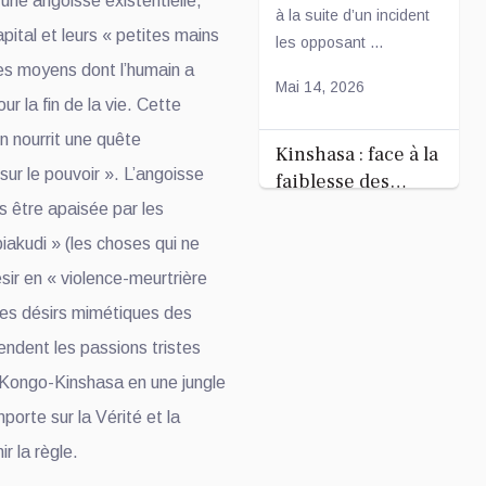
 une angoisse existentielle,
à la suite d’un incident
pital et leurs « petites mains
les opposant ...
es moyens dont l’humain a
Mai 14, 2026
ur la fin de la vie. Cette
on nourrit une quête
Kinshasa : face à la
ur le pouvoir ». L’angoisse
faiblesse des
recettes, Daniel
s être apaisée par les
Le gouverneur de la
Bumba annonce
iakudi » (les choses qui ne
ville de Kinshasa,
des mesures
ésir en « violence-meurtrière
Daniel Bumba, a
fiscales
exprimé son inquiétude
les désirs mimétiques des
ambitieuses
face à la faiblesse des
 rendent les passions tristes
recettes générées par
 Kongo-Kinshasa en une jungle
la...
mporte sur la Vérité et la
Mai 14, 2026
r la règle.