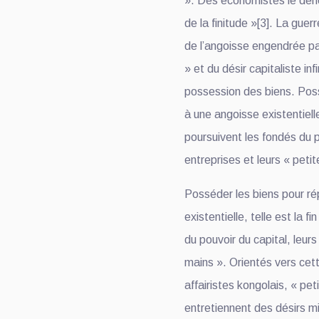
». Des économistes le dén
de la finitude »[3]. La guerr
de l’angoisse engendrée par
» et du désir capitaliste inf
possession des biens. Pos
à une angoisse existentielle,
poursuivent les fondés du p
entreprises et leurs « peti
Posséder les biens pour r
existentielle, telle est la f
du pouvoir du capital, leurs
mains ». Orientés vers cette
affairistes kongolais, « pet
entretiennent des désirs m