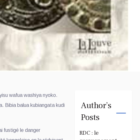
Nyisu wafua washiya nyoko.
Author’s
. Bibia balua kubiangata kudi
Posts
)
ai fustigé le danger
RDC : le