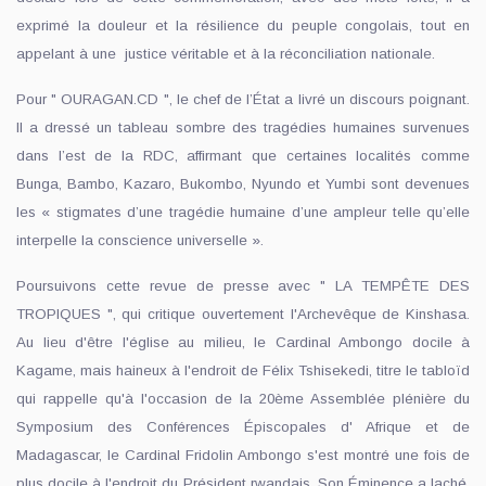
exprimé la douleur et la résilience du peuple congolais, tout en
appelant à une justice véritable et à la réconciliation nationale.
Pour " OURAGAN.CD ", le chef de l’État a livré un discours poignant.
Il a dressé un tableau sombre des tragédies humaines survenues
dans l’est de la RDC, affirmant que certaines localités comme
Bunga, Bambo, Kazaro, Bukombo, Nyundo et Yumbi sont devenues
les « stigmates d’une tragédie humaine d’une ampleur telle qu’elle
interpelle la conscience universelle ».
Poursuivons cette revue de presse avec " LA TEMPÊTE DES
TROPIQUES ", qui critique ouvertement l'Archevêque de Kinshasa.
Au lieu d'être l'église au milieu, le Cardinal Ambongo docile à
Kagame, mais haineux à l'endroit de Félix Tshisekedi, titre le tabloïd
qui rappelle qu'à l'occasion de la 20ème Assemblée plénière du
Symposium des Conférences Épiscopales d' Afrique et de
Madagascar, le Cardinal Fridolin Ambongo s'est montré une fois de
plus docile à l'endroit du Président rwandais. Son Éminence a laché,