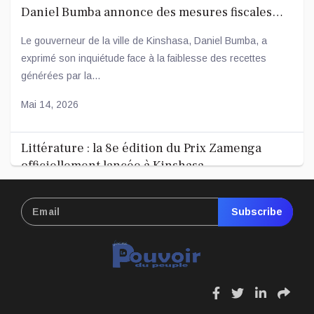
Daniel Bumba annonce des mesures fiscales
ambitieuses
Le gouverneur de la ville de Kinshasa, Daniel Bumba, a
exprimé son inquiétude face à la faiblesse des recettes
générées par la...
Mai 14, 2026
Littérature : la 8e édition du Prix Zamenga
officiellement lancée à Kinshasa
La 8e édition du concours littéraire « Prix Zamenga » a été
officiellement lancée ce mercredi 13 mai à Kinshasa, à
Subscribe
l’occa...
Mai 13, 2026
fa
fa
fa
fa
Nord-Kivu : le député Crispin Mbindule dans le