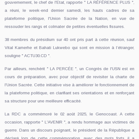
gouvernement, le chef de l'Etat, rapporte " LA RÉFÉRENCE PLUS ",
a réuni, le week-end dernier samedi, les hauts cadres de sa
plateforme politique, l'Union Sacrée de la Nation, en vue de
ressouder les rangs et colmater de petites éventuelles fissures.
38 membres du présidium sur 40 ont pris part à cette réunion, sauf
Vital Kamerhe et Bahati Lukwebo qui sont en mission à l’étranger,
souligne " ACTU30.CD ".
Par ailleurs, renchérit " LA PERCÉE ", un Congrès de l'USN est en
cours de préparation, avec pour objectif de revisiter la charte de
l'Union Sacrée. Cette initiative vise à améliorer le fonctionnement de
la plateforme politique, en clarifiant ses orientations et en renforçant
sa structure pour une meilleure efficacité.
La RDC a commémoré le 02 août 2025, le Genocoast. A cette
occasion, rapporte " L'AVENIR ", a rendu hommage aux victimes de
guerre. Dans un discours poignant, le président de la République a
déclaré lors de cette commémoration, avec des mots forts, il a