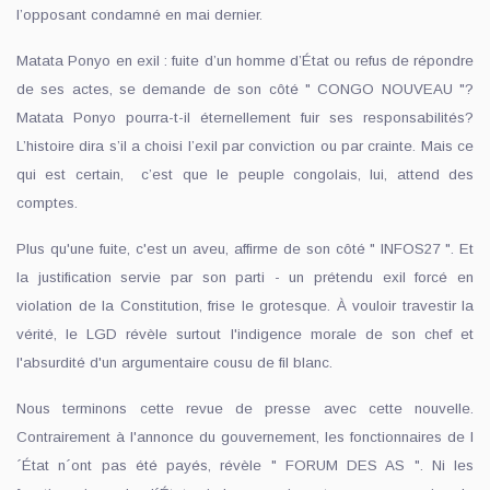
l’opposant condamné en mai dernier.
Matata Ponyo en exil : fuite d’un homme d’État ou refus de répondre
de ses actes, se demande de son côté " CONGO NOUVEAU "?
Matata Ponyo pourra-t-il éternellement fuir ses responsabilités?
L’histoire dira s’il a choisi l’exil par conviction ou par crainte. Mais ce
qui est certain, c’est que le peuple congolais, lui, attend des
comptes.
Plus qu'une fuite, c'est un aveu, affirme de son côté " INFOS27 ". Et
la justification servie par son parti - un prétendu exil forcé en
violation de la Constitution, frise le grotesque. À vouloir travestir la
vérité, le LGD révèle surtout l'indigence morale de son chef et
l'absurdité d'un argumentaire cousu de fil blanc.
Nous terminons cette revue de presse avec cette nouvelle.
Contrairement à l'annonce du gouvernement, les fonctionnaires de l
´État n´ont pas été payés, révèle " FORUM DES AS ". Ni les