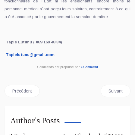
fonctionnaires de l´État ni les enseignants, encore moins le
personnel médical n´ont perçu leurs salaires, contrairement à ce qui
a été annoncé par le gouvernement la semaine dernière.
Tapie Lutunu ( 089 169 48 34)
Tapielutunu@gmail.com
Comments est propulsé par
CComment
Article précédent : REVUE DE PRESSE DU MARDI 05 AOÛT 20
Article suiv
Précédent
Suivant
Author’s Posts