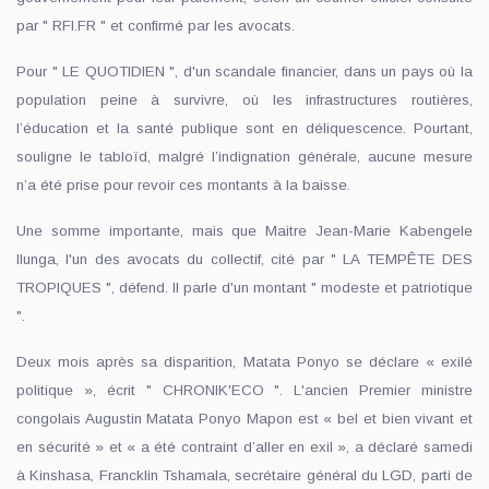
par " RFI.FR " et confirmé par les avocats.
Pour " LE QUOTIDIEN ", d'un scandale financier, dans un pays où la
population peine à survivre, où les infrastructures routières,
l’éducation et la santé publique sont en déliquescence. Pourtant,
souligne le tabloïd, malgré l’indignation générale, aucune mesure
n’a été prise pour revoir ces montants à la baisse.
Une somme importante, mais que Maitre Jean-Marie Kabengele
Ilunga, l'un des avocats du collectif, cité par " LA TEMPÊTE DES
TROPIQUES ", défend. Il parle d'un montant " modeste et patriotique
".
Deux mois après sa disparition, Matata Ponyo se déclare « exilé
politique », écrit " CHRONIK'ECO ". L'ancien Premier ministre
congolais Augustin Matata Ponyo Mapon est « bel et bien vivant et
en sécurité » et « a été contraint d’aller en exil », a déclaré samedi
à Kinshasa, Francklin Tshamala, secrétaire général du LGD, parti de