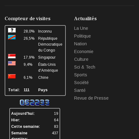
collimateur de l’ANR
fa-
fa-
fa-
fa-
facebook
twitter
linkedin
sha
Le député national Crispin Mbindule, également président du
Compteur de visites
Actualités
conseil d’administration du Cadastre minier, fait l’objet d’un...
La Une
28,0%
Inconnu
Mai 13, 2026
Politique
26,5%
République
Nation
Démocratique
du Congo
Economie
17,9%
Singapour
Culture
9,4%
États-Unis
Sci & Tech
d'Amérique
Sports
6,1%
Chine
Société
Total:
111
Pays
Santé
Revue de Presse
Aujourd'hui:
19
Hier:
64
Cette semaine:
83
Semaine
437