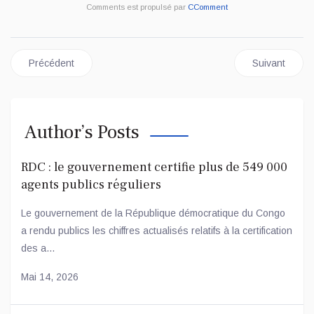
Comments est propulsé par
CComment
Article précédent : RDC/ CONSULATIONS : C'EST MAL PARTI!
Article sui
Précédent
Suivant
Author’s Posts
RDC : le gouvernement certifie plus de 549 000
agents publics réguliers
Le gouvernement de la République démocratique du Congo
a rendu publics les chiffres actualisés relatifs à la certification
des a...
Mai 14, 2026