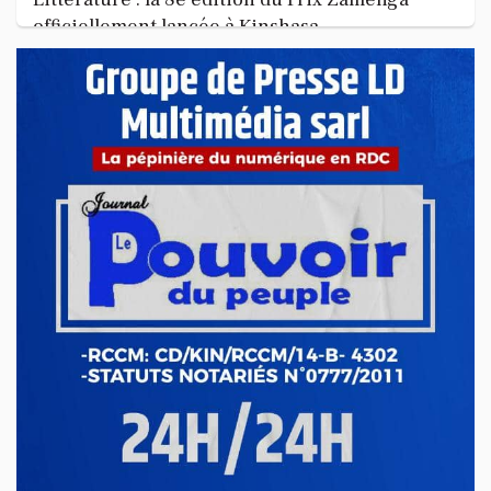
officiellement lancée à Kinshasa
La 8e édition du concours littéraire « Prix Zamenga » a été
officiellement lancée ce mercredi 13 mai à Kinshasa, à
l’occa...
Mai 13, 2026
Nord-Kivu : le député Crispin Mbindule dans le
collimateur de l’ANR
Le député national Crispin Mbindule, également président du
conseil d’administration du Cadastre minier, fait l’objet d’un...
Mai 13, 2026