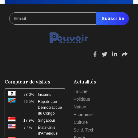
Subscribe
fa
fa
fa
fa
fa-
fa-
fa-
fa-
facebook
twitter
linkedin
sha
Compteur de visites
Actualités
La Une
28,0%
Inconnu
Politique
26,5%
République
Nation
Démocratique
du Congo
Economie
17,9%
Singapour
Culture
9,4%
États-Unis
Sci & Tech
d'Amérique
Sports