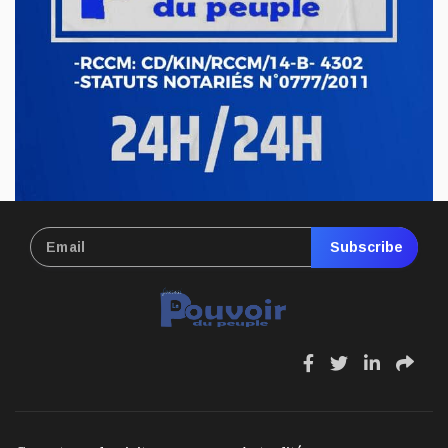
Le député national Crispin Mbindule, également président du
conseil d’administration du Cadastre minier, fait l’objet d’un...
Mai 13, 2026
Subscribe
fa
fa
fa
fa
fa-
fa-
fa-
fa-
facebook
twitter
linkedin
sha