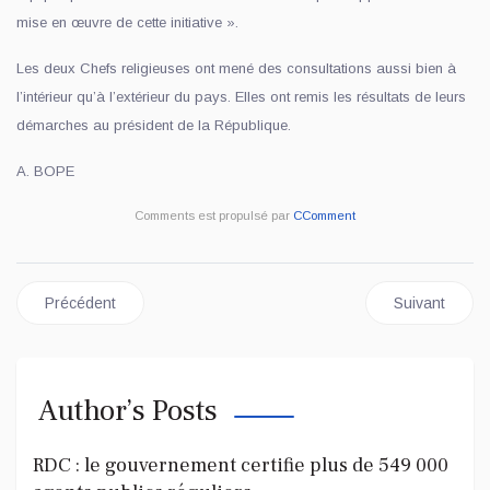
mise en œuvre de cette initiative ».
Les deux Chefs religieuses ont mené des consultations aussi bien à
l’intérieur qu’à l’extérieur du pays. Elles ont remis les résultats de leurs
démarches au président de la République.
A. BOPE
Comments est propulsé par
CComment
Article précédent : CRISE SÉCURITAIRE EN RDC : FÉLIX 
Article sui
Précédent
Suivant
Author’s Posts
RDC : le gouvernement certifie plus de 549 000