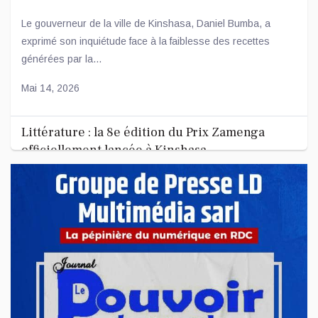
ambitieuses
Le gouverneur de la ville de Kinshasa, Daniel Bumba, a
exprimé son inquiétude face à la faiblesse des recettes
générées par la...
Mai 14, 2026
Littérature : la 8e édition du Prix Zamenga
officiellement lancée à Kinshasa
La 8e édition du concours littéraire « Prix Zamenga » a été
officiellement lancée ce mercredi 13 mai à Kinshasa, à
l’occa...
Mai 13, 2026
Nord-Kivu : le député Crispin Mbindule dans le
collimateur de l’ANR