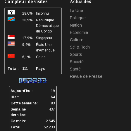
Compteur de visites
Actualités
La Une
28,0%
Inconnu
Politique
26,5%
République
Nation
Démocratique
du Congo
Economie
17,9%
Singapour
Culture
9,4%
États-Unis
Sci & Tech
d'Amérique
Sports
6,1%
Chine
Société
Total:
111
Pays
Santé
Revue de Presse
Aujourd'hui:
19
Hier:
64
Cette semaine:
83
Semaine
437
dernière:
Ce mois:
2.545
Total:
52.233