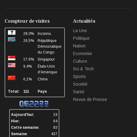
fa-
fa-
fa-
fa-
facebook
twitter
linkedin
sha
Compteur de visites
Actualités
La Une
28,0%
Inconnu
Politique
26,5%
République
Nation
Démocratique
du Congo
Economie
17,9%
Singapour
Culture
9,4%
États-Unis
Sci & Tech
d'Amérique
Sports
6,1%
Chine
Société
Total:
111
Pays
Santé
Revue de Presse
Aujourd'hui:
19
Hier:
64
Cette semaine:
83
Semaine
437