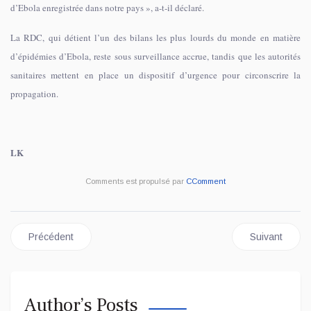
d’Ebola enregistrée dans notre pays », a-t-il déclaré.
La RDC, qui détient l’un des bilans les plus lourds du monde en matière
d’épidémies d’Ebola, reste sous surveillance accrue, tandis que les autorités
sanitaires mettent en place un dispositif d’urgence pour circonscrire la
propagation.
LK
Comments est propulsé par
CComment
Article précédent : RDC : LA METTELSAT ANNONCE LES 
Article sui
Précédent
Suivant
Author’s Posts