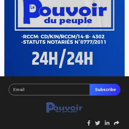
Nord-Kivu : le député Crispin Mbindule dans le
collimateur de l’ANR
Le député national Crispin Mbindule, également président du
conseil d’administration du Cadastre minier, fait l’objet d’un...
Mai 13, 2026
Subscribe
fa
fa
fa
fa