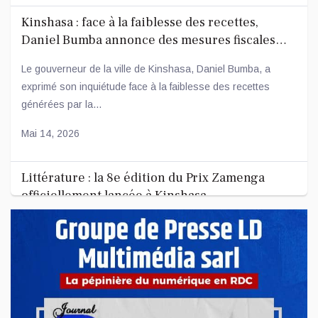
Kinshasa : face à la faiblesse des recettes,
Daniel Bumba annonce des mesures fiscales
ambitieuses
Le gouverneur de la ville de Kinshasa, Daniel Bumba, a
exprimé son inquiétude face à la faiblesse des recettes
générées par la...
Mai 14, 2026
Littérature : la 8e édition du Prix Zamenga
officiellement lancée à Kinshasa
La 8e édition du concours littéraire « Prix Zamenga » a été
officiellement lancée ce mercredi 13 mai à Kinshasa, à
l’occa...
Mai 13, 2026