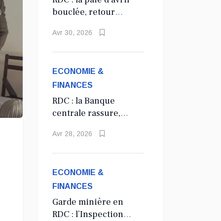
bouclée, retour
annoncé à la
Avr 30, 2026
régularité salariale
des agents de l’État
ECONOMIE &
FINANCES
RDC : la Banque
centrale rassure,
aucune
Avr 28, 2026
suppression du
dollar prévue en
2027
ECONOMIE &
FINANCES
Garde minière en
RDC : l’Inspection