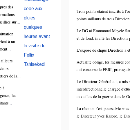
uelques heures
Comité de
occupante
près des
vant la visite de
coordination de
ès les pluies
Trois points étaient inscrits à l
ormations
uviennes
points saillants de trois Dire
ellix Tshisekedi
activités de
eillies sur
egistrées
e, l’intensité
Le DG ai Emmanuel Mayele Samb
l'Office
s la nuit de
situation
et de fond, invité les Directions
di à
vient à un
cipitations,
credi. Le
ment
L'exposé de chque Direction a ét
binée à
levard
ticulièrement
nsuffisance
ailleurs,
Actualité oblige, les mesures c
zabanga,
icat. Le
 ouvrages de
sieurs
qui concerne le FERI, prerogati
 majeur de
sident de la
inage et à la
rtiers de la
 commune de
ublique,
Le Directeur Général a.i, a mis s
ure instable
e ont
nda, a subi
ix Antoine
e à
interdirectionnelle chargée d'et
sol, a
lement subi
mportants
isekedi
rgence, les
aux effets de la guerre dans le G
voqué un
 dégâts
âts, au
ilombo, est
itants
aissement
ériels,
nt d’être
La réunion s'est poursuivie sous
endu ce
ellent les
iel de la
strant la
pé en deux
le Directeur yves Kasoro, le Dire
credi dans la
orités
ussée. Cette
nérabilité
 une
le pour une
pétentes à
radation
sistante de