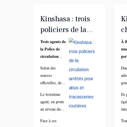
Kinshasa : trois
K
policiers de la
c
circulation
b
Trois agents de
À K
la Police de
une
arrêtés pour abus
m
circulation
per
et tracasseries
g
routière (PCR)
du 
Selon des
Dan
routières
h
ont été
urb
sources
adr
interpellés le
pro
l
officielles, deux
gou
jeudi 26 mars
au 
des agents,
Dan
à Kinshasa, à
l’A
Le troisième
Ils
affectés au sous-
ils
la suite de
ass
agent, en poste
éga
commissariat
non
plusieurs
cha
au niveau du
int
PCR de
eng
plaintes liées à
pro
rond-point
jug
Shaumba, sont
pris
Face à ces
Tou
des pratiques
(AA
Mandela, est
inju
accusés d’avoir
aut