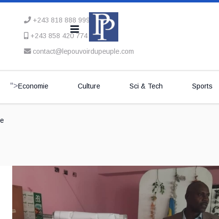
+243 818 888 999
+243 858 420 774
contact@lepouvoirdupeuple.com
">
Economie
Culture
Sci & Tech
Sports
se