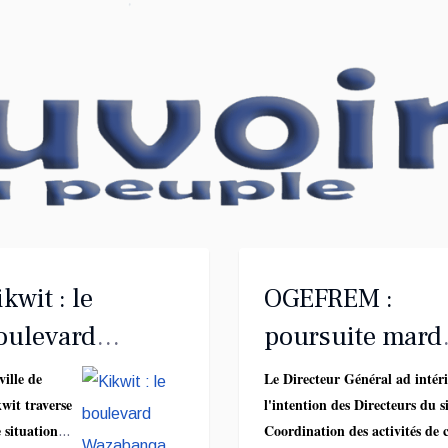
mobilité des
populations.
kwit : le
OGEFREM :
oulevard
poursuite mard
azabanga cède
24 mars de la
ville de
Le Directeur Général ad inté
wit traverse
l'intention des Directeurs du s
ux pluies
réunion du
 situation
Coordination des activités de 