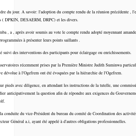
s
'ordre du jour. A savoir: l'adoption du compte rendu de la réunion précédente , l
cions ( DPKIN, DESAERM, DRPC) et les divers.
a , a , après avoir soumis au vote le compte rendu adopté moyennant amand
 programmées à présenter leurs points saillants .
é suivi des interventions des participants pour éclairgage ou enrichissements.
onservatoires récemment prises par la Première Ministre Judith Suminwa particu
ve dévolue à l'Ogefrem ont été évoquées par la hiérarchie de l'Ogefrem.
ur pieds avec diligence, en attendant les instructions de la tutelle, une commiss
udier anticipativement la question afin de répondre aux exigences du Gouvernem
olf.
 la conduite du vice-Président du bureau du comité de Coordination des activité
cteur Général a.i, ayant été appelé à d'autres obligations professionnelles.