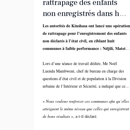
rattrapage des enfants
non enregistrés dans huit
communes
Les autorités de Kinshasa ont lancé une opération
de rattrapage pour l’enregistrement des enfants
non déclarés à l’état civil, en ciblant huit
communes à faible performance : Ndjili, Matete,
Maluku, Ngiri-Ngiri, Kalamu, Kisenso, Limete et
Nsele.
Lors d’une séance de travail dédiée, Me Noël
Luenda Mambweni, chef de bureau en charge des
questions d’état civil et de population à la Division
urbaine de l’Intérieur et Sécurité, a indiqué que cette
initiative vise à réduire les disparités au sein de la
capitale, qui affiche pourtant un taux globalement
«
Nous voulons renforcer ces communes afin qu’elles
satisfaisant à l’échelle nationale.
atteignent le même niveau que celles qui enregistrent
de bons résultats
», a-t-il déclaré.