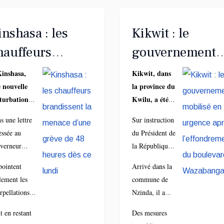
inshasa : les
Kikwit : le
hauffeurs
gouvernement
randissent la
mobilisé en
inshasa,
Kikwit, dans
 nouvelle
la province du
enace d’une
urgence après
turbation
Kwilu, a été
rève de 48
l’effondrement
transport
fortement
s une lettre
Sur instruction
eures dès ce
du boulevard
ain se
touchée
essée au
du Président de
file. Réunis
mercredi 25
undi
Wazabanga
verneur
la République,
sein de
mars 2026 par
iel Bumba,
Félix
lliance des
de violentes
 pointent
Arrivé dans la
 dénoncent le
Tshisekedi, le
ociations des
pluies ayant
lement les
commune de
-respect des
ministre des
uffeurs
provoqué
erpellations
Nzinda, il a
agements
Infrastructures
fessionnels
d’importants
ées
inspecté le site
 par les
et Travaux
t en restant
Des mesures
CP), les
dégâts,
stifiées
de l’érosion et
orités
publics, John