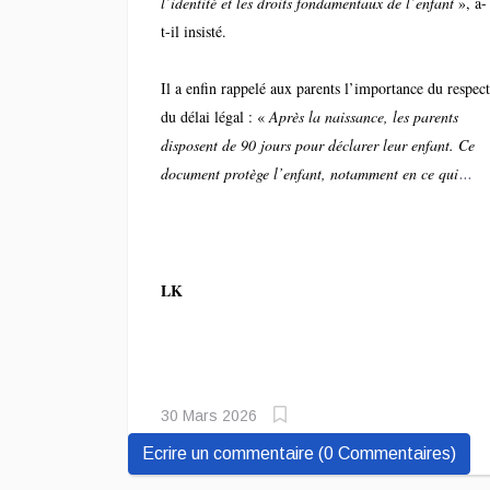
l’identité et les droits fondamentaux de l’enfant
», a-
t-il insisté.
Il a enfin rappelé aux parents l’importance du respect
du délai légal : «
Après la naissance, les parents
disposent de 90 jours pour déclarer leur enfant. Ce
document protège l’enfant, notamment en ce qui
concerne son identité et ses droits, y compris
l’héritage
».
LK
30 Mars 2026
Ecrire un commentaire (0 Commentaires)