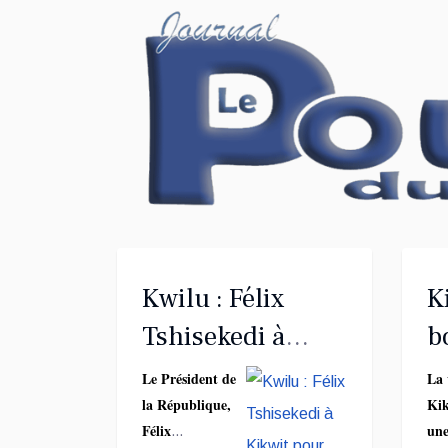
Kwilu : Félix
Ki
Tshisekedi à
b
Kikwit pour
W
Le Président de
La 
la République,
Kik
inaugurer
a
Félix
une