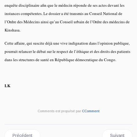
enquête disciplinaire afin que le médecin réponde de ses actes devant les
instances compétentes. Le dossier a été transmis au Conseil National de
l’Ordre des Médecins ainsi qu’au Conseil urbain de l’Ordre des médecins de
Kinshasa.
Cette affaire, qui suscite déjà une vive indignation dans l’opinion publique,
pourrait relancer le débat sur le respect de l’éthique et des droits des patients
dans les structures de santé en République démocratique du Congo.
LK
Comments est propulsé par
CComment
Article précédent : Kinshasa : un médecin entendu après une vi
Article suivan
Précédent
Suivant