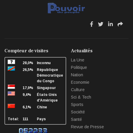
fa
fa
fa
fa
fa-
fa-
fa-
fa-
facebook
twitter
linkedin
sha
Compteur de visites
Actualités
La Une
28,0%
Inconnu
Politique
26,5%
République
Nation
Démocratique
du Congo
Economie
17,9%
Singapour
Culture
9,4%
États-Unis
Sci & Tech
d'Amérique
Sports
6,1%
Chine
Société
Total:
111
Pays
Santé
Revue de Presse