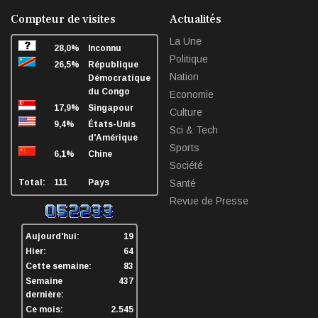
facebook
twitter
linkedin
sha
Compteur de visites
Actualités
La Une
28,0%
Inconnu
Politique
26,5%
République
Nation
Démocratique
du Congo
Economie
17,9%
Singapour
Culture
9,4%
États-Unis
Sci & Tech
d'Amérique
Sports
6,1%
Chine
Société
Total:
111
Pays
Santé
Revue de Presse
Aujourd'hui:
19
Hier:
64
Cette semaine:
83
Semaine
437
dernière:
Ce mois:
2.545