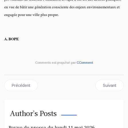
en vue de bâtir une génération consciente des enjeux environnementaux et
engagée pour une ville plus propre.
A. BOPE
Comments est propulsé par
CComment
Article précédent : RDC : des frais de participation aux examens
Article suiva
Précédent
Suivant
Author’s Posts
Revue de presse du lundi 11 mai 2026