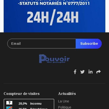
Subscribe
fa
fa
fa
fa
fa-
fa-
fa-
fa-
facebook
twitter
linkedin
sha
Compteur de visites
Actualités
La Une
28,0%
Inconnu
Politique