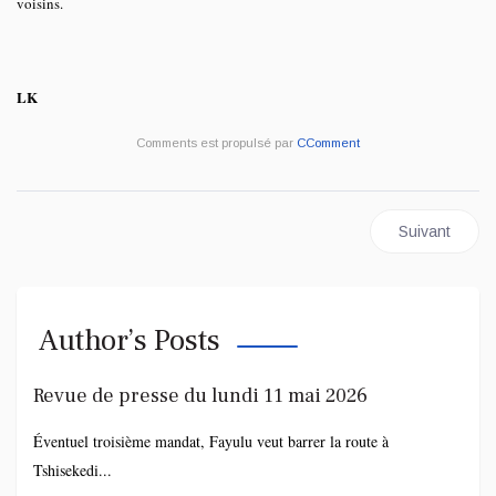
voisins.
LK
Comments est propulsé par
CComment
Article suivan
Suivant
Author’s Posts
Revue de presse du lundi 11 mai 2026
Éventuel troisième mandat, Fayulu veut barrer la route à
Tshisekedi...