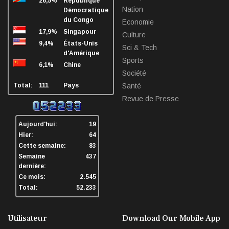
26,5%
République
Nation
Démocratique
du Congo
Economie
17,9%
Singapour
Culture
9,4%
États-Unis
Sci & Tech
d'Amérique
Sports
6,1%
Chine
Société
Total:
111
Pays
Santé
Revue de Presse
Aujourd'hui:
19
Hier:
64
Cette semaine:
83
Semaine
437
dernière:
Ce mois:
2.545
Total:
52.233
Utilisateur
Download Our Mobile App