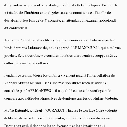
dirigeants – ne peuvent, à ce stade, produire d’effets juridiques. En clair, le
ministère de l’Intérieur entend geler toute reconnaissance officielle des
décisions prises lors de ce 4ᵉ congrès, en attendant un examen approfondi
du contentieux.
Au moins 2 notables et un fils Kyungu wa Kumwanza ont été interpellés
lundi dernier à Lubumbashi, nous apprend " LE MAXIMUM ", qui cité leurs
proches. Selon des observateurs, les notables visés seraient soupçonnés de
collusion avec les assaillants.
Pendant ce temps, Moïse Katumbi, a vivement réagi à l’interpellation de
Raphaël Mututa Mitsala. Dans une réaction sur les réseaux sociaux,
consultée par " AFRICANEWS ", il a qualifié cet acte de sacrilège et le
compare aux méthodes répressives de dernières années du régime Mobutu.
Moïse Katumbi, renchérit " OURAGAN ", hausse le ton face à une volonté
délibérée de museler ceux qui ne partagent pas les opinions du régime.
Depuis son exil, il dénonce les enlèvements et les disparitions qui