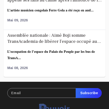
appelle ses fans au calme après l’annonce de la
décoration de Fally Ipupa
L’artiste musicien congolais Ferre Gola a été reçu en aud...
Mai 09, 2026
Assemblée nationale : Aimé Boji somme
TransAcademia de libérer l’espace occupé au
Palais du Peuple
L’occupation de l’espace du Palais du Peuple par les bus de
TransA...
Mai 08, 2026
Affaire FRIVAO : la société civile salue les
révélations du ministre de la Justice et appelle
Subscribe
à une enquête élargie
Le Centre de recherche en finances publiques et
développement...