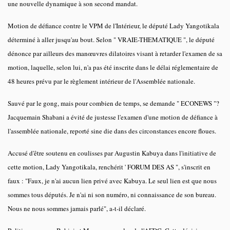
une nouvelle dynamique à son second mandat.
Motion de défiance contre le VPM de l'Intérieur, le député Lady Yangotikala
déterminé à aller jusqu'au bout. Selon " VRAIE-THEMATIQUE ", le député
dénonce par ailleurs des manœuvres dilatoires visant à retarder l'examen de sa
motion, laquelle, selon lui, n'a pas été inscrite dans le délai réglementaire de
48 heures prévu par le règlement intérieur de l'Assemblée nationale.
Sauvé par le gong, mais pour combien de temps, se demande " ECONEWS "?
Jacquemain Shabani a évité de justesse l'examen d'une motion de défiance à
l'assemblée nationale, reporté sine die dans des circonstances encore floues.
Accusé d'être soutenu en coulisses par Augustin Kabuya dans l'initiative de
cette motion, Lady Yangotikala, renchérit ' FORUM DES AS ", s'inscrit en
faux : "Faux, je n'ai aucun lien privé avec Kabuya. Le seul lien est que nous
sommes tous députés. Je n'ai ni son numéro, ni connaissance de son bureau.
Nous ne nous sommes jamais parlé", a-t-il déclaré.