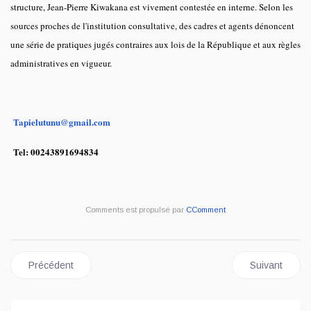
structure, Jean-Pierre Kiwakana est vivement contestée en interne. Selon les
sources proches de l'institution consultative, des cadres et agents dénoncent
une série de pratiques jugés contraires aux lois de la République et aux règles
administratives en vigueur.
Tapielutunu@gmail.com
Tel: 00243891694834
Comments est propulsé par
CComment
Article précédent : Revue de presse du lundi 20 avril 2025
Article suiv
Précédent
Suivant