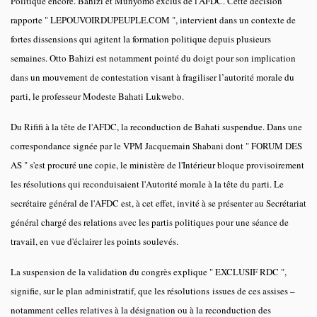
Politique encore. Bahizi et Munyomo exclus de l'AFDC. Cette décision
rapporte " LEPOUVOIRDUPEUPLE.COM ", intervient dans un contexte de
fortes dissensions qui agitent la formation politique depuis plusieurs
semaines. Otto Bahizi est notamment pointé du doigt pour son implication
dans un mouvement de contestation visant à fragiliser l’autorité morale du
parti, le professeur Modeste Bahati Lukwebo.
Du Rififi à la tête de l'AFDC, la reconduction de Bahati suspendue. Dans une
correspondance signée par le VPM Jacquemain Shabani dont " FORUM DES
AS " s'est procuré une copie, le ministère de l'Intérieur bloque provisoirement
les résolutions qui reconduisaient l'Autorité morale à la tête du parti. Le
secrétaire général de l'AFDC est, à cet effet, invité à se présenter au Secrétariat
général chargé des relations avec les partis politiques pour une séance de
travail, en vue d'éclairer les points soulevés.
La suspension de la validation du congrès explique " EXCLUSIF RDC ",
signifie, sur le plan administratif, que les résolutions issues de ces assises –
notamment celles relatives à la désignation ou à la reconduction des