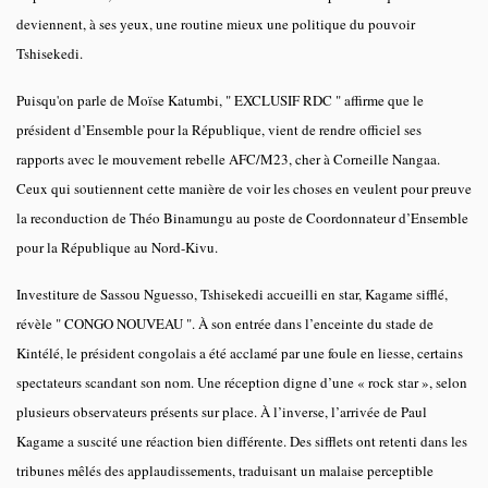
deviennent, à ses yeux, une routine mieux une politique du pouvoir
Tshisekedi.
Puisqu'on parle de Moïse Katumbi, " EXCLUSIF RDC " affirme que le
président d’Ensemble pour la République, vient de rendre officiel ses
rapports avec le mouvement rebelle AFC/M23, cher à Corneille Nangaa.
Ceux qui soutiennent cette manière de voir les choses en veulent pour preuve
la reconduction de Théo Binamungu au poste de Coordonnateur d’Ensemble
pour la République au Nord-Kivu.
Investiture de Sassou Nguesso, Tshisekedi accueilli en star, Kagame sifflé,
révèle " CONGO NOUVEAU ". À son entrée dans l’enceinte du stade de
Kintélé, le président congolais a été acclamé par une foule en liesse, certains
spectateurs scandant son nom. Une réception digne d’une « rock star », selon
plusieurs observateurs présents sur place. À l’inverse, l’arrivée de Paul
Kagame a suscité une réaction bien différente. Des sifflets ont retenti dans les
tribunes mêlés des applaudissements, traduisant un malaise perceptible