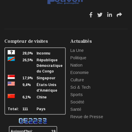
Mai 07, 2026
fa
fa
fa
fa
fa-
fa-
fa-
fa-
facebook
twitter
linkedin
sha
Compteur de visites
Actualités
La Une
28,0%
Inconnu
Politique
26,5%
République
Nation
Démocratique
du Congo
Economie
17,9%
Singapour
Culture
9,4%
États-Unis
Sci & Tech
d'Amérique
Sports
6,1%
Chine
Société
Total:
111
Pays
Santé
Revue de Presse
Aujourd'hui:
19