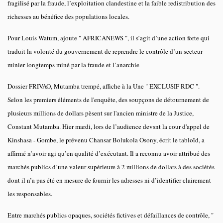
fragilisé par la fraude, l’exploitation clandestine et la faible redistribution des
richesses au bénéfice des populations locales.
Pour Louis Watum, ajoute " AFRICANEWS ", il s’agit d’une action forte qui
traduit la volonté du gouvernement de reprendre le contrôle d’un secteur
minier longtemps miné par la fraude et l’anarchie
Dossier FRIVAO, Mutamba trempé, affiche à la Une " EXCLUSIF RDC ".
Selon les premiers éléments de l'enquête, des soupçons de détournement de
plusieurs millions de dollars pèsent sur l'ancien ministre de la Justice,
Constant Mutamba. Hier mardi, lors de l’audience devsnt la cour d'appel de
Kinshasa - Gombe, le prévenu Chansar Bolukola Osony, écrit le tabloïd, a
affirmé n’avoir agi qu’en qualité d’exécutant. Il a reconnu avoir attribué des
marchés publics d’une valeur supérieure à 2 millions de dollars à des sociétés
dont il n’a pas été en mesure de fournir les adresses ni d’identifier clairement
les responsables.
Entre marchés publics opaques, sociétés fictives et défaillances de contrôle, "