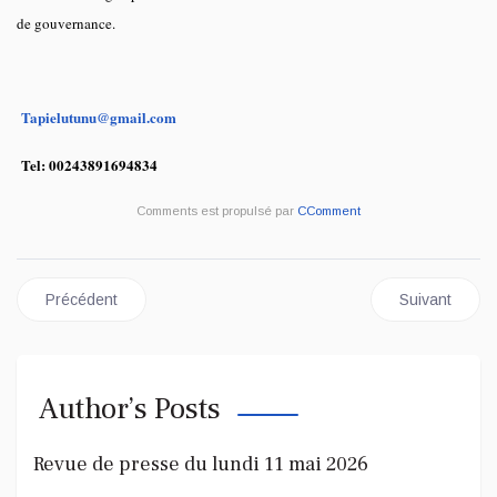
de gouvernance.
Tapielutunu@gmail.com
Tel: 00243891694834
Comments est propulsé par
CComment
Article précédent : Revue de presse du jeudi 23 avril 2026
Article suiva
Précédent
Suivant
Author’s Posts
Revue de presse du lundi 11 mai 2026