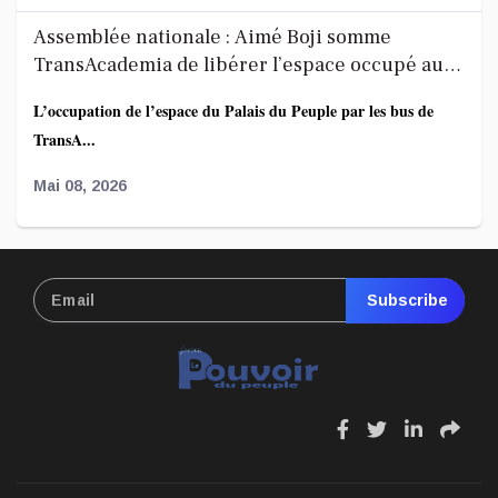
Assemblée nationale : Aimé Boji somme
TransAcademia de libérer l’espace occupé au
Palais du Peuple
L’occupation de l’espace du Palais du Peuple par les bus de
TransA...
Mai 08, 2026
Affaire FRIVAO : la société civile salue les
révélations du ministre de la Justice et appelle
Subscribe
à une enquête élargie
Le Centre de recherche en finances publiques et
développement...
Mai 07, 2026
fa
fa
fa
fa
fa-
fa-
fa-
fa-