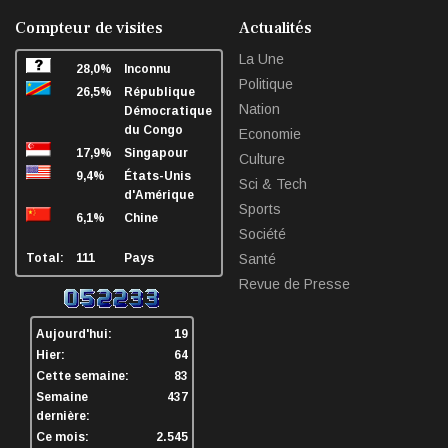
facebook
twitter
linkedin
sha
Compteur de visites
Actualités
La Une
28,0%
Inconnu
Politique
26,5%
République
Nation
Démocratique
du Congo
Economie
17,9%
Singapour
Culture
9,4%
États-Unis
Sci & Tech
d'Amérique
Sports
6,1%
Chine
Société
Total:
111
Pays
Santé
Revue de Presse
Aujourd'hui:
19
Hier:
64
Cette semaine:
83
Semaine
437
dernière:
Ce mois:
2.545