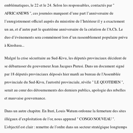
emblématiques, le 22 et le 24. Selon les responsables, contactés par "
AFRICANEWS ", ces journées marquent d’une part l’anniversaire de
l’enregistrement officiel auprès du ministère de l’Intérieur il y a exactement
un an, et d’autre part le quatrième anniversaire de la création de l’A.Ch. Le
duo d’événements sera commémoré lors d’un rassemblement populaire prévu
à Kinshasa...
Malgré la crise sécuritaire au Sud-Kivu, les députés provinciaux décident de
se débarrasser du gouverneur Jean Jacques Purusi. Dans un document signé
par 18 députés provinciaux déposés hier mardi au bureau de l'Assemblée
provinciale du Sud-Kivu, l'autorité provinciale, révèle " LE QUOTIDIEN ",
serait au cœur des détournements des derniers publics, apologie des rebelles
et mauvaise gouvernance.
Dans un autre chapitre. En Ituri, Louis Watum ordonne la fermeture des sites
illégaux d’exploitation de l’or, nous apprend " CONGO NOUVEAU ".
L’objectif est clair : remettre de l’ordre dans un secteur stratégique longtemps