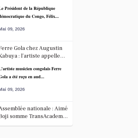
accélèrent la coopération
Le Président de la République
autour du projet route-rail
démocratique du Congo, Félix...
Mai 09, 2026
Ferre Gola chez Augustin
Kabuya : l’artiste appelle
ses fans au calme après
L’artiste musicien congolais Ferre
l’annonce de la décoration
Gola a été reçu en aud...
de Fally Ipupa
Mai 09, 2026
Assemblée nationale : Aimé
Boji somme TransAcademia
de libérer l’espace occupé
L’occupation de l’espace du Palais
au Palais du Peuple
du Peuple par les bus de TransA...