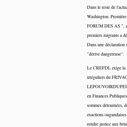
Dans le reste de l'act
Washington. Première v
FORUM DES AS ", a viv
premiers migrants a dé
Dans une déclaration s
"dérive dangereuse".
Le CREFDL exige la re
irréguliers du FRIVA
LEPOUVOIRDUPEUPLE.C
en Finances Publiques
sommes détournées, des
exactions ougandaises. 
rendre justice aux béné