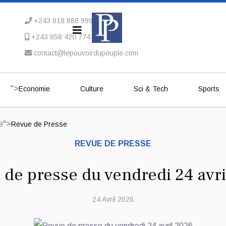
+243 818 888 999
+243 858 420 774
contact@lepouvoirdupeuple.com
">
Economie
Culture
Sci & Tech
Sports
ve">
Revue de Presse
REVUE DE PRESSE
 de presse du vendredi 24 avri
24 Avril 2026