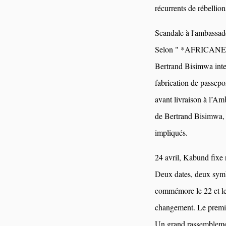
récurrents de rébellio
Scandale à l'ambassad
Selon " *AFRICANEWS*
Bertrand Bisimwa inter
fabrication de passepo
avant livraison à l’A
de Bertrand Bisimwa, 
impliqués.
24 avril, Kabund fixe
Deux dates, deux sym
commémore le 22 et le 2
changement. Le premier
Un grand rassemblemen