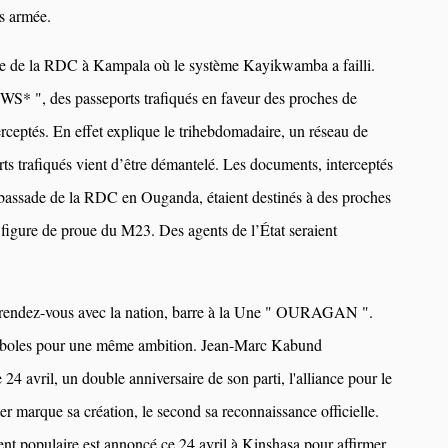
ns armée.
e de la RDC à Kampala où le système Kayikwamba a failli.
 ", des passeports trafiqués en faveur des proches de
ceptés. En effet explique le trihebdomadaire, un réseau de
rts trafiqués vient d’être démantelé. Les documents, interceptés
mbassade de la RDC en Ouganda, étaient destinés à des proches
figure de proue du M23. Des agents de l’État seraient
 rendez-vous avec la nation, barre à la Une " OURAGAN ".
boles pour une même ambition. Jean-Marc Kabund
4 avril, un double anniversaire de son parti, l'alliance pour le
 marque sa création, le second sa reconnaissance officielle.
t populaire est annoncé ce 24 avril à Kinshasa pour affirmer