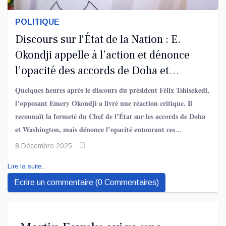
POLITIQUE
Discours sur l'État de la Nation : E.
Okondji appelle à l’action et dénonce
l’opacité des accords de Doha et
Washington
Quelques heures après le discours du président Félix Tshisekedi,
l’opposant Emery Okondji a livré une réaction critique. Il
reconnaît la fermeté du Chef de l’État sur les accords de Doha
et Washington, mais dénonce l’opacité entourant ces
négociations et l’absence d’implication du Parlement, comme le
8 Décembre 2025
prévoit la Constitution.
Lire la suite...
Ecrire un commentaire (0 Commentaires)