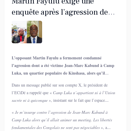
Martin Fayulu exige une
enquête après l’agression de
Jean-Marc Kabund à Camp
Luka
L’opposant Martin Fayulu a fermement condamné
l’agression dont a été victime Jean-Marc Kabund à Camp
Luka, un quartier populaire de Kinshasa, alors qu’il
s’apprêtait à tenir un meeting politique.
Dans un message publié sur son compte X, le président de
l’ECiDé a rappelé que «
Camp Luka n’appartient ni à l’Union
sacrée ni à quiconque
», insistant sur le fait que l’espace
politique congolais ne peut être confisqué par aucun groupe.
«
Je m’insurge contre l’agression de Jean-Marc Kabund à
Camp Luka alors qu’il allait animer un meeting. Les libertés
fondamentales des Congolais ne sont pas négociables
», a