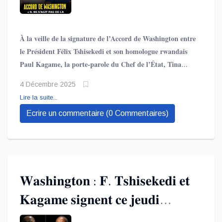
À la veille de la signature de l’Accord de Washington entre
le Président Félix Tshisekedi et son homologue rwandais
Paul Kagame, la porte-parole du Chef de l’État, Tina
Salama, a animé le mercredi 3 Décembre une conférence
4 Décembre 2025
de presse cruciale dans la capitale américainen pour
Lire la suite...
dissiper les zones d’ombre et répondre aux nombreuses
Ecrire un commentaire (0 Commentaires)
spéculations qui enflamment l’opinion depuis plusieurs
jours.
𝐖𝐚𝐬𝐡𝐢𝐧𝐠𝐭𝐨𝐧 : 𝐅. 𝐓𝐬𝐡𝐢𝐬𝐞𝐤𝐞𝐝𝐢 𝐞𝐭
𝐊𝐚𝐠𝐚𝐦𝐞 𝐬𝐢𝐠𝐧𝐞𝐧𝐭 𝐜𝐞 𝐣𝐞𝐮𝐝𝐢
𝐥’𝐚𝐜𝐜𝐨𝐫𝐝 𝐪𝐮𝐢 𝐩𝐨𝐮𝐫𝐫𝐚𝐢𝐭 𝐞𝐧𝐭𝐞𝐫𝐫𝐞𝐫