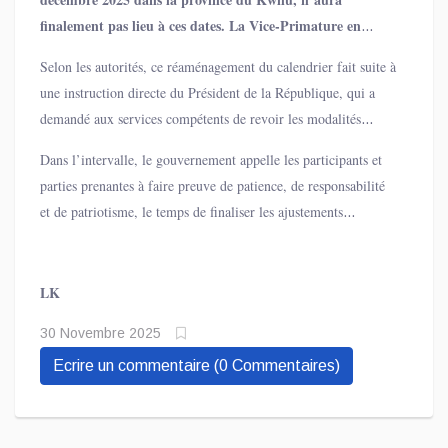
finalement pas lieu à ces dates. La Vice-Primature en
charge de l’Intérieur, Sécurité, Décentralisation et Affaires
Selon les autorités, ce réaménagement du calendrier fait suite à
coutumières a annoncé, dans un message officiel daté du 29
une instruction directe du Président de la République, qui a
novembre 2025, le report de cette rencontre d’importance
demandé aux services compétents de revoir les modalités
nationale.
d’organisation de l’événement. Aucune nouvelle date n’a
Dans l’intervalle, le gouvernement appelle les participants et
encore été fixée, mais elle sera communiquée « en temps utile
parties prenantes à faire preuve de patience, de responsabilité
».
et de patriotisme, le temps de finaliser les ajustements
nécessaires à la tenue de cette rencontre stratégique.
LK
30 Novembre 2025
Ecrire un commentaire (0 Commentaires)