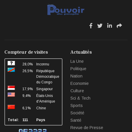
fa
fa
fa
fa
fa-
fa-
fa-
fa-
facebook
twitter
linkedin
sha
Compteur de visites
Actualités
La Une
28,0%
Inconnu
Politique
26,5%
République
Nation
Démocratique
du Congo
Economie
17,9%
Singapour
Culture
9,4%
États-Unis
Sci & Tech
d'Amérique
Sports
6,1%
Chine
Société
Total:
111
Pays
Santé
Revue de Presse