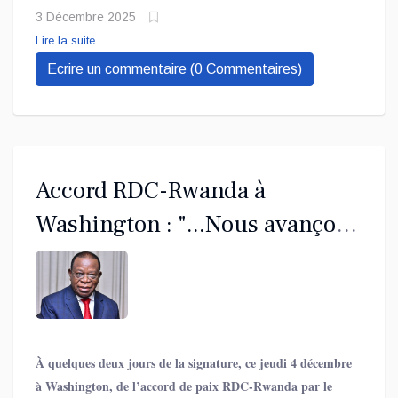
𝑑𝑒 𝑝𝑎𝑖𝑥 𝑑𝑒́𝑓𝑖𝑛𝑖𝑡𝑖𝑓, 𝑚𝑎𝑟𝑞𝑢𝑎𝑛𝑡 𝑝𝑜𝑡𝑒𝑛𝑡𝑖𝑒𝑙𝑙𝑒𝑚𝑒𝑛𝑡 𝑙𝑎 𝑓𝑖𝑛 𝑑𝑒𝑠 ℎ𝑜𝑠𝑡𝑖𝑙𝑖𝑡𝑒́𝑠
3 Décembre 2025
𝑞𝑢𝑖 𝑟𝑎𝑣𝑎𝑔𝑒𝑛𝑡 𝑙’𝐸𝑠𝑡 𝑐𝑜𝑛𝑔𝑜𝑙𝑎𝑖𝑠 𝑑𝑒𝑝𝑢𝑖𝑠 𝑡𝑟𝑜𝑖𝑠 𝑑𝑒́𝑐𝑒𝑛𝑛𝑖𝑒𝑠. 𝐿𝑒 𝐶ℎ𝑒𝑓 𝑑𝑒
Lire la suite...
𝑙’𝐸́𝑡𝑎𝑡 𝑐𝑜𝑛𝑔𝑜𝑙𝑎𝑖𝑠 𝑒𝑠𝑡 𝑑𝑒́𝑗𝑎̀ 𝑠𝑢𝑟 𝑝𝑙𝑎𝑐𝑒, 𝑝𝑟𝑒̂𝑡 𝑎̀ 𝑠𝑐𝑒𝑙𝑙𝑒𝑟 𝑐𝑒𝑡
Ecrire un commentaire (0 Commentaires)
𝑒𝑛𝑔𝑎𝑔𝑒𝑚𝑒𝑛𝑡 ℎ𝑖𝑠𝑡𝑜𝑟𝑖𝑞𝑢𝑒 𝑓𝑎𝑐𝑒 𝑎̀ 𝑙𝑎 𝑐𝑜𝑚𝑚𝑢𝑛𝑎𝑢𝑡𝑒́ 𝑖𝑛𝑡𝑒𝑟𝑛𝑎𝑡𝑖𝑜𝑛𝑎𝑙𝑒,
𝑡𝑎𝑛𝑑𝑖𝑠 𝑞𝑢𝑒 𝑝𝑙𝑢𝑠𝑖𝑒𝑢𝑟𝑠 𝑜𝑏𝑠𝑒𝑟𝑣𝑎𝑡𝑒𝑢𝑟𝑠 𝑐𝑜𝑛𝑔𝑜𝑙𝑎𝑖𝑠, 𝑑𝑒𝑠 𝑑𝑖𝑝𝑙𝑜𝑚𝑎𝑡𝑒𝑠
𝑎𝑢𝑥 𝑙𝑒𝑎𝑑𝑒𝑟𝑠 𝑐𝑜𝑚𝑚𝑢𝑛𝑎𝑢𝑡𝑎𝑖𝑟𝑒𝑠 𝑑𝑢 𝑁𝑜𝑟𝑑-𝐾𝑖𝑣𝑢, 𝑒𝑥𝑝𝑟𝑖𝑚𝑒𝑛𝑡 𝑢𝑛
𝑒𝑠𝑝𝑜𝑖𝑟 𝑝𝑟𝑢𝑑𝑒𝑛𝑡 𝑚𝑎𝑖𝑠 𝑓𝑒𝑟𝑣𝑒𝑛𝑡 𝑝𝑜𝑢𝑟 𝑢𝑛𝑒 𝑠𝑡𝑎𝑏𝑖𝑙𝑖𝑡𝑒́ 𝑑𝑢𝑟𝑎𝑏𝑙𝑒 𝑑𝑎𝑛𝑠 𝑙𝑎
𝑟𝑒́𝑔𝑖𝑜𝑛.
Accord RDC-Rwanda à
Washington : "...Nous avançons
avec la force de tout un
peuple..." (Prof Bahati
Lukwebo)
À quelques deux jours de la signature, ce jeudi 4 décembre
à Washington, de l’accord de paix RDC-Rwanda par le