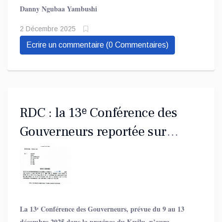
transparaitre une confiance en l’unité du Congo et des
Danny Ngubaa Yambushi
congolais dont la voix est porté au pays de l’Oncle Sam.
2 Décembre 2025
Ecrire un commentaire (0 Commentaires)
RDC : la 13ᵉ Conférence des
Gouverneurs reportée sur
instruction du Chef de l’État
La 13ᵉ Conférence des Gouverneurs, prévue du 9 au 13
décembre 2025 dans la province du Kwilu, n’aura