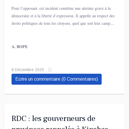
déclaré Martin Fayulu, exigeant par ailleurs «
une enquête et
Pour l’opposant, cet incident constitue une atteinte grave à la
des poursuites immédiates
» contre les auteurs de cette attaque.
démocratie et à la liberté d’expression. Il appelle au respect des
droits politiques de tous les citoyens, quel que soit leur camp,
et met en garde contre une montée de l’intolérance politique
dans un contexte national déjà fragile.
A. BOPE
8 Décembre 2025
Ecrire un commentaire (0 Commentaires)
RDC : les gouverneurs de