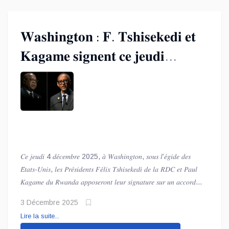
𝑒𝑠𝑝𝑜𝑖𝑟 𝑝𝑟𝑢𝑑𝑒𝑛𝑡 𝑚𝑎𝑖𝑠 𝑓𝑒𝑟𝑣𝑒𝑛𝑡 𝑝𝑜𝑢𝑟 𝑢𝑛𝑒 𝑠𝑡𝑎𝑏𝑖𝑙𝑖𝑡𝑒́ 𝑑𝑢𝑟𝑎𝑏𝑙𝑒 𝑑𝑎𝑛𝑠 𝑙𝑎
𝑟𝑒́𝑔𝑖𝑜𝑛.
𝐖𝐚𝐬𝐡𝐢𝐧𝐠𝐭𝐨𝐧 : 𝐅. 𝐓𝐬𝐡𝐢𝐬𝐞𝐤𝐞𝐝𝐢 𝐞𝐭
𝐊𝐚𝐠𝐚𝐦𝐞 𝐬𝐢𝐠𝐧𝐞𝐧𝐭 𝐜𝐞 𝐣𝐞𝐮𝐝𝐢
𝐥’𝐚𝐜𝐜𝐨𝐫𝐝 𝐪𝐮𝐢 𝐩𝐨𝐮𝐫𝐫𝐚𝐢𝐭 𝐞𝐧𝐭𝐞𝐫𝐫𝐞𝐫
𝟑𝟎 𝐚𝐧𝐬 𝐝𝐞 𝐠𝐮𝐞𝐫𝐫𝐞 𝐚̀ 𝐥’𝐄𝐬𝐭 !
𝐶𝑒 𝑗𝑒𝑢𝑑𝑖 4 𝑑𝑒́𝑐𝑒𝑚𝑏𝑟𝑒 2025, 𝑎̀ 𝑊𝑎𝑠ℎ𝑖𝑛𝑔𝑡𝑜𝑛, 𝑠𝑜𝑢𝑠 𝑙’𝑒́𝑔𝑖𝑑𝑒 𝑑𝑒𝑠
𝐸́𝑡𝑎𝑡𝑠-𝑈𝑛𝑖𝑠, 𝑙𝑒𝑠 𝑃𝑟𝑒́𝑠𝑖𝑑𝑒𝑛𝑡𝑠 𝐹𝑒́𝑙𝑖𝑥 𝑇𝑠ℎ𝑖𝑠𝑒𝑘𝑒𝑑𝑖 𝑑𝑒 𝑙𝑎 𝑅𝐷𝐶 𝑒𝑡 𝑃𝑎𝑢𝑙
𝐾𝑎𝑔𝑎𝑚𝑒 𝑑𝑢 𝑅𝑤𝑎𝑛𝑑𝑎 𝑎𝑝𝑝𝑜𝑠𝑒𝑟𝑜𝑛𝑡 𝑙𝑒𝑢𝑟 𝑠𝑖𝑔𝑛𝑎𝑡𝑢𝑟𝑒 𝑠𝑢𝑟 𝑢𝑛 𝑎𝑐𝑐𝑜𝑟𝑑
𝑑𝑒 𝑝𝑎𝑖𝑥 𝑑𝑒́𝑓𝑖𝑛𝑖𝑡𝑖𝑓, 𝑚𝑎𝑟𝑞𝑢𝑎𝑛𝑡 𝑝𝑜𝑡𝑒𝑛𝑡𝑖𝑒𝑙𝑙𝑒𝑚𝑒𝑛𝑡 𝑙𝑎 𝑓𝑖𝑛 𝑑𝑒𝑠 ℎ𝑜𝑠𝑡𝑖𝑙𝑖𝑡𝑒́𝑠
3 Décembre 2025
𝑞𝑢𝑖 𝑟𝑎𝑣𝑎𝑔𝑒𝑛𝑡 𝑙’𝐸𝑠𝑡 𝑐𝑜𝑛𝑔𝑜𝑙𝑎𝑖𝑠 𝑑𝑒𝑝𝑢𝑖𝑠 𝑡𝑟𝑜𝑖𝑠 𝑑𝑒́𝑐𝑒𝑛𝑛𝑖𝑒𝑠. 𝐿𝑒 𝐶ℎ𝑒𝑓 𝑑𝑒
Lire la suite...
𝑙’𝐸́𝑡𝑎𝑡 𝑐𝑜𝑛𝑔𝑜𝑙𝑎𝑖𝑠 𝑒𝑠𝑡 𝑑𝑒́𝑗𝑎̀ 𝑠𝑢𝑟 𝑝𝑙𝑎𝑐𝑒, 𝑝𝑟𝑒̂𝑡 𝑎̀ 𝑠𝑐𝑒𝑙𝑙𝑒𝑟 𝑐𝑒𝑡