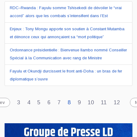
RDC–Rwanda : Fayulu somme Tshisekedi de dévoiler le “vrai
accord” alors que les combats s’intensifient dans l’Est
Enjeux : Tony Mongu apporte son soutien à Constant Mutamba
et dénonce ceux qui annonçaient sa “mort politique”
Ordonnance présidentielle : Bienvenue Ilambo nommé Conseiller
Spécial à la Communication avec rang de Ministre
Fayulu et Okundji durcissent le front anti-Doha : un bras de fer
diplomatique s’ouvre
3
4
5
6
7
8
9
10
11
12
ev