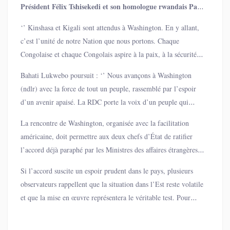
Président Félix Tshisekedi et son homologue rwandais Paul
Kagame, le professeur Modeste Bahati Lukwebo a salué
‘’ Kinshasa et Kigali sont attendus à Washington. En y allant,
sur X cette initiative diplomatique, y voyant une « étape
c’est l’unité de notre Nation que nous portons. Chaque
cruciale pour la pérénisation de la paix, la sécurité et la
Congolaise et chaque Congolais aspire à la paix, à la sécurité et
dignité ‘’ pour la Nation congolaise.
à la dignité ‘’, indique cet éminent membre de l’Union sacrée
Bahati Lukwebo poursuit : ‘’ Nous avançons à Washington
et autorité morale de l’AFDC-A.
(ndlr) avec la force de tout un peuple, rassemblé par l’espoir
d’un avenir apaisé. La RDC porte la voix d’un peuple qui
refuse la peur et choisit la vie. ‘’
La rencontre de Washington, organisée avec la facilitation
américaine, doit permettre aux deux chefs d’État de ratifier
l’accord déjà paraphé par les Ministres des affaires étrangères
en juin dernier. Ce texte prévoit notamment un mécanisme de
Si l’accord suscite un espoir prudent dans le pays, plusieurs
désescalade, un suivi conjoint de sécurité et des engagements
observateurs rappellent que la situation dans l’Est reste volatile
liés au retrait des forces et groupes armés soutenus par
et que la mise en œuvre représentera le véritable test. Pour
l’extérieur.
Bahati Lukwebo, dont la prise de position reflète le soutien de
sa famille politique à l’initiative présidentielle, laisse