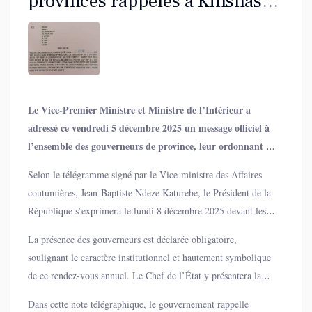
provinces rappelés à Kinshasa
pour le discours annuel du
Chef de l’État
Le Vice-Premier Ministre et Ministre de l’Intérieur a
adressé ce vendredi 5 décembre 2025 un message officiel à
l’ensemble des gouverneurs de province, leur ordonnant de
rejoindre Kinshasa « toutes affaires cessantes » afin
Selon le télégramme signé par le Vice-ministre des Affaires
d’assister au discours du Chef de l’État sur l’état de la
coutumières, Jean-Baptiste Ndeze Katurebe, le Président de la
Nation.
République s’exprimera le lundi 8 décembre 2025 devant les
deux chambres du Parlement réunies en congrès, au Palais du
La présence des gouverneurs est déclarée obligatoire,
Peuple.
soulignant le caractère institutionnel et hautement symbolique
de ce rendez-vous annuel. Le Chef de l’État y présentera la
situation générale de la Nation, les défis en cours et les grandes
Dans cette note télégraphique, le gouvernement rappelle
orientations politiques, économiques et sécuritaires.