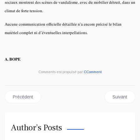
sociaux montrent des scènes de vandalisme, avec du mobilier détruit, dans un
climat de forte tension.
Aucune communication officielle détaillée n’a encore précisé le bilan
matériel complet ni d’éventuelles interpellations.
A. BOPE
Comments est propulsé par
CComment
Article précédent : Kongo Central : deux membres du gouvernemen
Article suiva
Précédent
Suivant
Author’s Posts