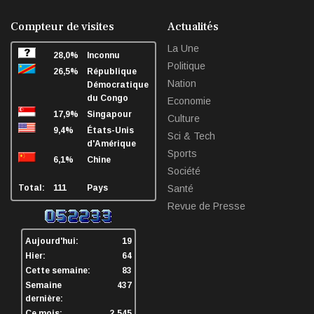
facebook
twitter
linkedin
sha
Compteur de visites
Actualités
La Une
28,0%
Inconnu
Politique
26,5%
République
Nation
Démocratique
du Congo
Economie
17,9%
Singapour
Culture
9,4%
États-Unis
Sci & Tech
d'Amérique
Sports
6,1%
Chine
Société
Total:
111
Pays
Santé
Revue de Presse
Aujourd'hui:
19
Hier:
64
Cette semaine:
83
Semaine
437
dernière:
Ce mois:
2.545