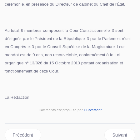
cérémonie, en présence du Directeur de cabinet du Chef de l’État.
Au total, 9 membres composent la Cour Constitutionnelle. 3 sont
désignés par le Président de la République, 3 par le Parlement réuni
en Congrès et 3 par le Conseil Supérieur de la Magistrature. Leur
mandat est de 9 ans, non renouvelable, conformément à la Loi
organique n° 13/026 du 15 Octobre 2013 portant organisation et
fonctionnement de cette Cour.
La Rédaction
Comments est propulsé par
CComment
Article précédent : Agression Rwandaise : '' M23 et AFC ont qua
Article suiva
Précédent
Suivant