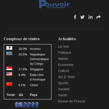
fa
fa
fa
fa
fa-
fa-
fa-
fa-
facebook
twitter
linkedin
sha
Compteur de visites
Actualités
La Une
28,0%
Inconnu
Politique
26,5%
République
Nation
Démocratique
du Congo
Economie
17,9%
Singapour
Culture
9,4%
États-Unis
Sci & Tech
d'Amérique
Sports
6,1%
Chine
Société
Total:
111
Pays
Santé
Revue de Presse