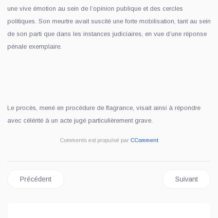
une vive émotion au sein de l’opinion publique et des cercles
politiques. Son meurtre avait suscité une forte mobilisation, tant au sein
de son parti que dans les instances judiciaires, en vue d’une réponse
pénale exemplaire.
Le procès, mené en procédure de flagrance, visait ainsi à répondre
avec célérité à un acte jugé particulièrement grave.
Comments est propulsé par
CComment
Article précédent : RDC: LE CHEF DE L'ÉTAT A ACCORDÉ
Article sui
Précédent
Suivant