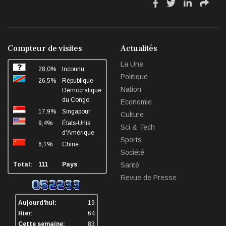
fa
fa
fa
fa
fa-
fa-
fa-
fa-
facebook
twitter
linkedin
sha
Compteur de visites
Actualités
La Une
28,0%
Inconnu
Politique
26,5%
République
Nation
Démocratique
du Congo
Economie
17,9%
Singapour
Culture
9,4%
États-Unis
Sci & Tech
d'Amérique
Sports
6,1%
Chine
Société
Total:
111
Pays
Santé
Revue de Presse
Aujourd'hui:
19
Hier:
64
Cette semaine:
83