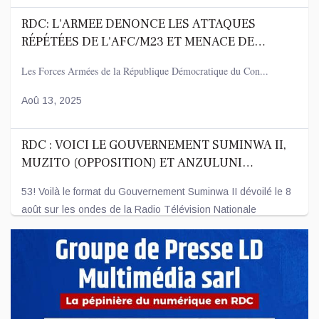
RDC: L'ARMEE DENONCE LES ATTAQUES
RÉPÉTÉES DE L'AFC/M23 ET MENACE DE
RIPOSTER
Les Forces Armées de la République Démocratique du Con...
Aoû 13, 2025
RDC : VOICI LE GOUVERNEMENT SUMINWA II,
MUZITO (OPPOSITION) ET ANZULUNI
(SOCIÉTÉ CIVILE) AU NOMBRE DES ENTRÉES
53! Voilà le format du Gouvernement Suminwa II dévoilé le 8
août sur les ondes de la Radio Télévision Nationale
Congolaise - R...
Aoû 08, 2025
REVUE DE PRESSE DU MERCREDI 06 AOÛT 2025