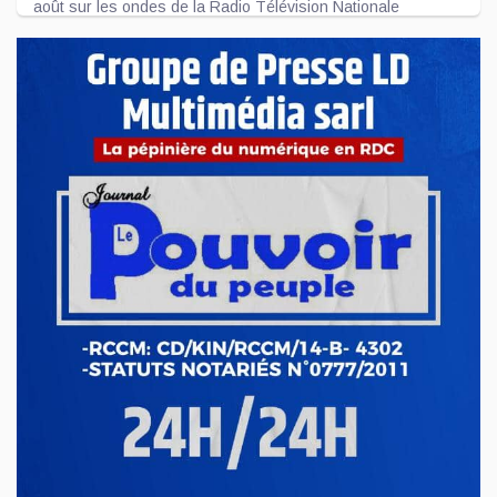
août sur les ondes de la Radio Télévision Nationale
Congolaise - R...
Aoû 08, 2025
REVUE DE PRESSE DU MERCREDI 06 AOÛT 2025
Félix Tshisekedi nomme à l'ANR, à la CNSS
et à la Cour constitutionnelle. A la cour constitutionnelle,
nous fait savoir ...
Aoû 06, 2025