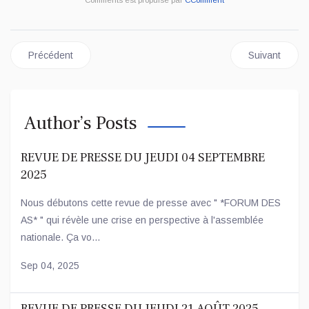
Article précédent : Dialogue global et inclusif : le duo CENCO-E
Article suivan
Précédent
Suivant
Author’s Posts
REVUE DE PRESSE DU JEUDI 04 SEPTEMBRE
2025
Nous débutons cette revue de presse avec " *FORUM DES
AS* " qui révèle une crise en perspective à l'assemblée
nationale. Ça vo...
Sep 04, 2025
REVUE DE PRESSE DU JEUDI 21 AOÛT 2025