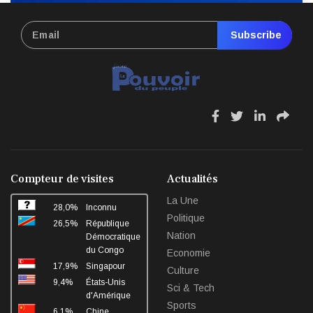
Subscribe
fa
fa
fa
fa
fa-
fa-
fa-
fa-
facebook
twitter
linkedin
sha
Compteur de visites
Actualités
La Une
28,0%
Inconnu
Politique
26,5%
République
Nation
Démocratique
du Congo
Economie
17,9%
Singapour
Culture
9,4%
États-Unis
Sci & Tech
d'Amérique
Sports
6,1%
Chine