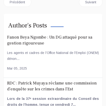
Article précédent : Crise politique au Kasaï Central : l’Union Sa
Article suiva
Précédent
Suivant
Author’s Posts
Fanon Beya Ngombe : Un DG attaqué pour sa
gestion rigoureuse
Les agents et cadres de l’Office National de l’Emploi (ONEM)
dénon...
Mar 05, 2025
RDC : Patrick Muyaya réclame une commission
d’enquête sur les crimes dans l’Est
Lors de la 37ᵉ session extraordinaire du Conseil des
droits de l’homme, tenue ce vendredi 7...