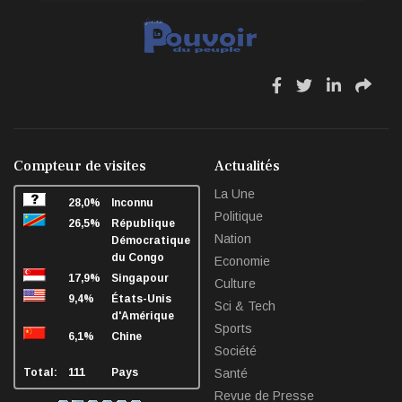
fa
fa
fa
fa
fa-
fa-
fa-
fa-
facebook
twitter
linkedin
sha
Compteur de visites
Actualités
La Une
28,0%
Inconnu
Politique
26,5%
République
Nation
Démocratique
du Congo
Economie
17,9%
Singapour
Culture
9,4%
États-Unis
Sci & Tech
d'Amérique
Sports
6,1%
Chine
Société
Total:
111
Pays
Santé
Revue de Presse