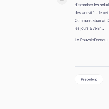
d'examiner les solu
des activités de ce
Communication et Dé
les jours à venir...
Le Pouvoir/Drcactu
Article précédent
Précédent