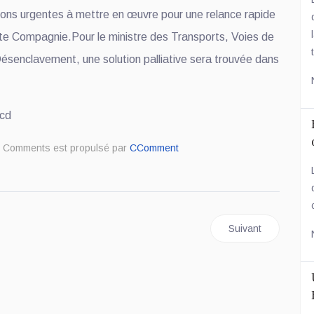
tions urgentes à mettre en œuvre pour une relance rapide
tte Compagnie.Pour le ministre des Transports, Voies de
t
senclavement, une solution palliative sera trouvée dans
.cd
d
Comments est propulsé par
CComment
 : Denis KADIMA KAZADI a clôturé la série des cadres de concertation
Article suivant : C
Suivant