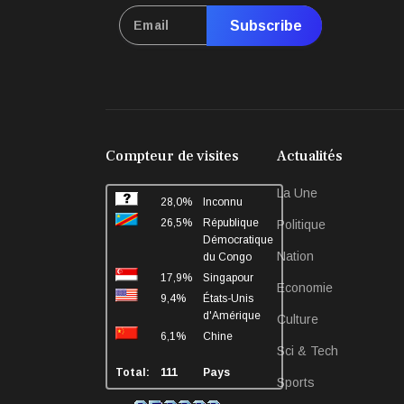
Subscribe
Compteur de visites
Actualités
La Une
28,0%
Inconnu
26,5%
République
Politique
Démocratique
Nation
du Congo
17,9%
Singapour
Economie
9,4%
États-Unis
d'Amérique
Culture
6,1%
Chine
Sci & Tech
Total:
111
Pays
Sports