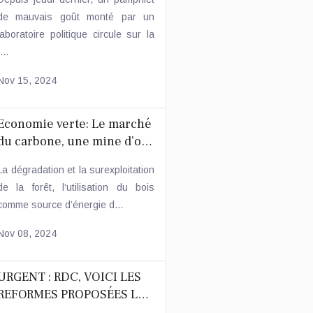
de mauvais goût monté par un
laboratoire politique circule sur la
...
Nov 15, 2024
Economie verte: Le marché
u carbone, une mine d’or
pour la RDC
La dégradation et la surexploitation
de la forêt, l’utilisation du bois
comme source d’énergie d...
 organisés au Palais du peuple avec les composantes femmes, jeunes,
onflit intercommunautaire à Mweka : Le sang a coulé
Nov 08, 2024
URGENT : RDC, VOICI LES
REFORMES PROPOSÉES LE
PAR LE PROF TSHIBANGU