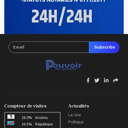
Subscribe
fa
fa
fa
fa
fa-
fa-
fa-
fa-
facebook
twitter
linkedin
sha
Compteur de visites
Actualités
La Une
28,0%
Inconnu
Politique
26,5%
République