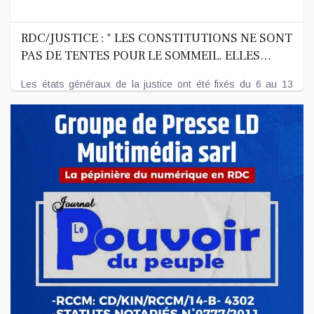
RDC/JUSTICE : " LES CONSTITUTIONS NE SONT
PAS DE TENTES POUR LE SOMMEIL. ELLES
DOIVENT S'ADAPTER AUX RÉALITÉS
Les états généraux de la justice ont été fixés du 6 au 13
SOCIETALES" ( C. MUTAMBA).
novembre prochain au centre financier d...
Nov 05, 2024
Fin des travaux de la réunion du comité
directeur des conseils des chargeurs africains,
UCCA.
Les assises de l'union des conseils des chargeurs africains,
UCCA en sigle, organisées par l'ogefrem �...
Nov 05, 2024