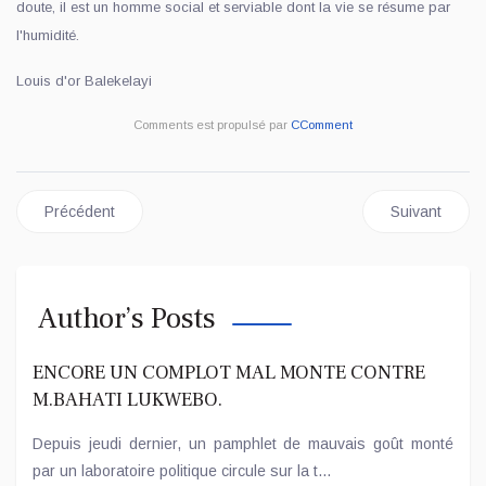
doute, il est un homme social et serviable dont la vie se résume par
l'humidité.
Louis d'or Balekelayi
Comments est propulsé par
CComment
Article précédent : 𝐉𝐔𝐒𝐓𝐈𝐂𝐄 | RDC : MOKOLO NKOKESHA A
Article suiva
Précédent
Suivant
Author’s Posts
ENCORE UN COMPLOT MAL MONTE CONTRE
M.BAHATI LUKWEBO.
Depuis jeudi dernier, un pamphlet de mauvais goût monté
par un laboratoire politique circule sur la t...