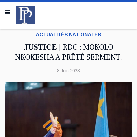
ACTUALITÉS NATIONALES
𝐉𝐔𝐒𝐓𝐈𝐂𝐄 | RDC : MOKOLO
NKOKESHA A PRÊTÉ SERMENT.
8 Juin 2023