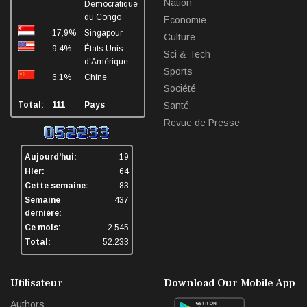
Nation
Démocratique
du Congo
Economie
17,9%
Singapour
Culture
9,4%
États-Unis
Sci & Tech
d'Amérique
Sports
6,1%
Chine
Société
Total:
111
Pays
Santé
Revue de Presse
Aujourd'hui:
19
Hier:
64
Cette semaine:
83
Semaine
437
dernière:
Ce mois:
2.545
Total:
52.233
Utilisateur
Download Our Mobile App
Authors