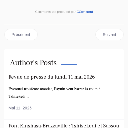
Comments est propulsé par
CComment
Article précédent : MIBA : Ngoy Kasanji impute la crise à l’ère 
Article suivan
Précédent
Suivant
Author’s Posts
Revue de presse du lundi 11 mai 2026
Éventuel troisième mandat, Fayulu veut barrer la route à
Tshisekedi...
Mai 11, 2026
Pont Kinshasa-Brazzaville : Tshisekedi et Sassou