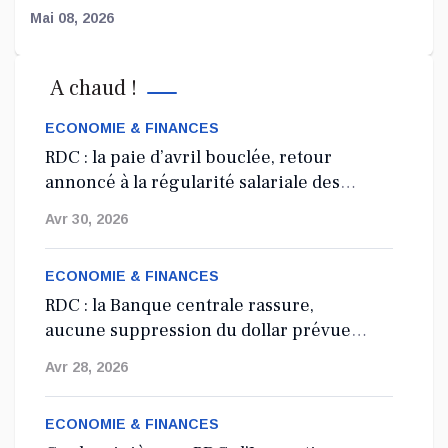
Mai 08, 2026
Affaire FRIVAO : la société civile salue les
A chaud !
révélations du ministre de la Justice et appelle
à une enquête élargie
ECONOMIE & FINANCES
Le Centre de recherche en finances publiques et
RDC : la paie d’avril bouclée, retour
développement...
annoncé à la régularité salariale des
agents de l’État
Mai 07, 2026
Avr 30, 2026
ECONOMIE & FINANCES
RDC : la Banque centrale rassure,
aucune suppression du dollar prévue
en 2027
Avr 28, 2026
ECONOMIE & FINANCES