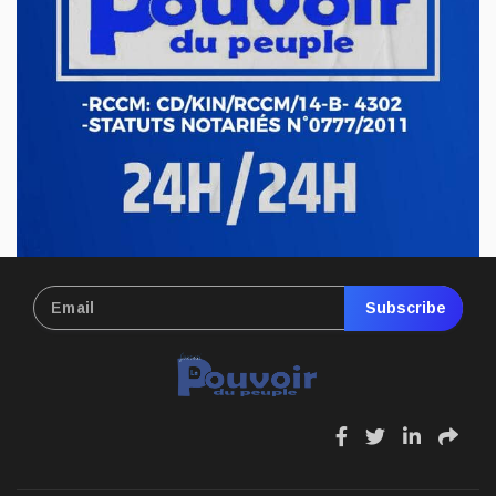
l’exploitation illégale de l’or à Mahagi
Avr 21, 2026
ECONOMIE & FINANCES
RDC : hausse du prix de carburant,
nouvelle pression sur le pouvoir d’achat
Avr 17, 2026
Subscribe
fa
fa
fa
fa
fa-
fa-
fa-
fa-